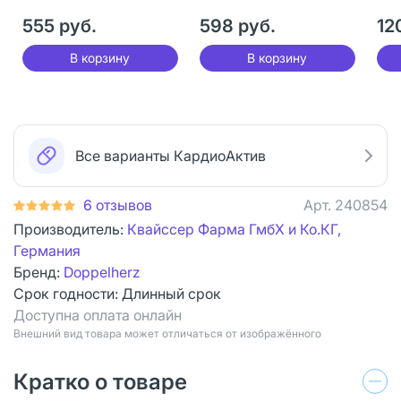
555 руб.
598 руб.
12
В корзину
В корзину
Все варианты КардиоАктив
6 отзывов
Арт.
240854
Производитель:
Квайссер Фарма ГмбХ и Ко.КГ,
Германия
Бренд:
Doppelherz
Срок годности:
Длинный срок
Доступна оплата онлайн
Bнешний вид товара может отличаться от изображённого
Кратко о товаре