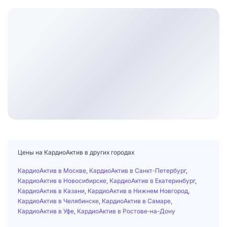
Цены на КардиоАктив в других городах
КардиоАктив в Москве
,
КардиоАктив в Санкт-Петербург
,
КардиоАктив в Новосибирске
,
КардиоАктив в Екатеринбург
,
КардиоАктив в Казани
,
КардиоАктив в Нижнем Новгород
,
КардиоАктив в Челябинске
,
КардиоАктив в Самаре
,
КардиоАктив в Уфе
,
КардиоАктив в Ростове-на-Дону