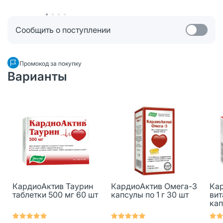
Сообщить о поступлении
Промокод за покупку
Варианты
КардиоАктив Таурин
КардиоАктив Омега-3
Ка
таблетки 500 мг 60 шт
капсулы по 1 г 30 шт
вит
кап
сод
30 