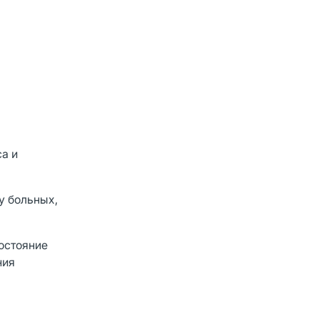
са и
у больных,
остояние
ния