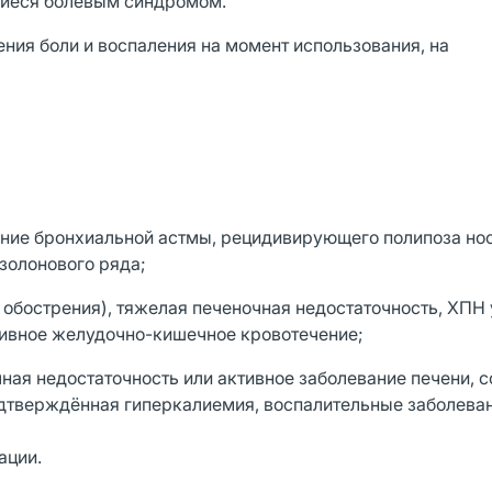
щиеся болевым синдромом.
ния боли и воспаления на момент использования, на
етание бронхиальной астмы, рецидивирующего полипоза но
золонового ряда;
 обострения), тяжелая печеночная недостаточность, ХПН 
тивное желудочно-кишечное кровотечение;
ая недостаточность или активное заболевание печени, с
одтверждённая гиперкалиемия, воспалительные заболева
ации.