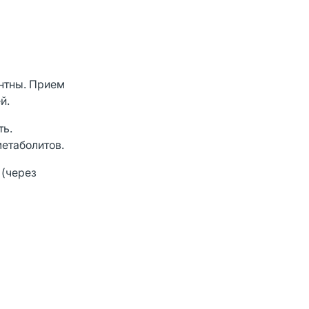
ентны. Прием
й.
ть.
метаболитов.
 (через