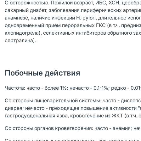
С осторожностью. Пожилой возраст, ИБС, ХСН, цереб
сахарный диабет, заболевания периферических артери
анамнезе, наличие инфекции Н. pуlori, длительное исп
одновременный приём пероральных ГКС (в т.ч. преднизоло
клопидогрела), селективных ингибиторов обратного захв
сертралина).
Побочные действия
Частота: часто - более 1%; нечасто - 0.1-1%; редко - 0.0
Со стороны пищеварительной системы: часто - диспепсия
диарея; нечасто - преходящее повышение активности "
гастродуоденальная язва, кровотечение из ЖКТ (в т.ч. с
Со стороны органов кроветворения: часто - анемия; неч
Со стороны кожных покровов: часто - зуд, кожная сыпь