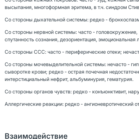
высыпания, многоформная эритема, в т.ч. синдром Ст
Со стороны дыхательной системы: редко - бронхоспаз
Со стороны нервной системы: часто - головокружение, г
спутанность сознания, дезориентация, эмоциональная 
Со стороны ССС: часто - периферические отеки; нечаст
Со стороны мочевыделительной системы: нечасто - ги
сыворотке крови; редко - острая почечная недостаточ
интерстициальный нефрит, альбуминурия, гематурия.
Со стороны органов чувств: редко - конъюнктивит, нару
Аллергические реакции: редко - ангионевротический о
Взаимодействие