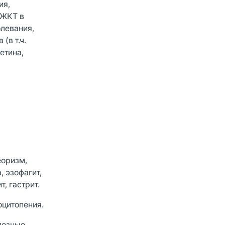
ия,
 ЖКТ в
олевания,
(в т.ч.
етина,
еоризм,
 эзофагит,
, гастрит.
оцитопения.
ллезные