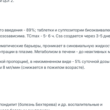
м ЦОГ2.
о введения - 89%; таблетки и суппозитории биоэквивал
зозависима. TCmax - 5- 6 ч. Css создается через 3-5 дне
ематические барьеры, проникает в синовиальную жидкос
трации в плазме. Метаболизм в печени - до неактивных 
ой пропорции), в неизмененном виде - 5% суточной дозы
ем 8 мл/мин (снижается в пожилом возрасте).
ондилит (болезнь Бехтерева) и др. воспалительные и