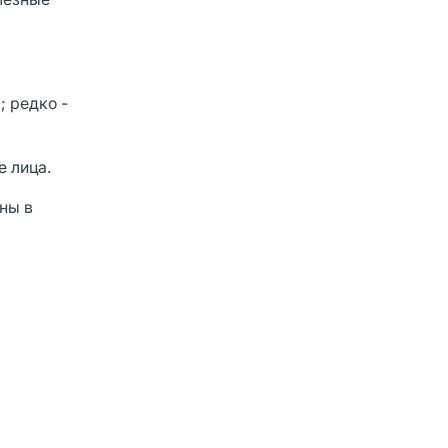
; редко -
е лица.
ны в