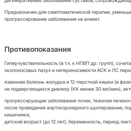
дегенеративные заболевания суставов, сопровождаю
Предназначен для симптоматической терапии, уменьше
прогрессирование заболевания не влияет.
Противопоказания
Гиперчувствительность (в т.ч. к НПВП др. групп), соч
околоносовых пазух и непереносимости АСК и ЛС пира
язвенная болезнь желудка и 12-перстной кишки (в фазе
не подвергающихся диализу (КК менее 30 мл/мин), ак
прогрессирующие заболевания почек, тяжелая печеночн
после проведения аортокоронарного шунтирования, п
кишечника,
детский возраст (до 12 лет), беременность, период лакт