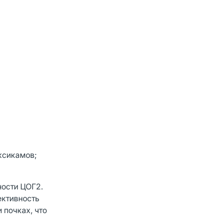
ксикамов;
ности ЦОГ2.
ективность
 почках, что