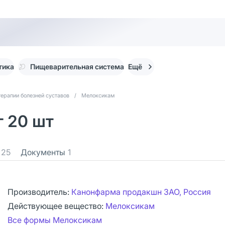
тика
Пищеварительная система
Ещё
терапии болезней суставов
/
Мелоксикам
г 20 шт
25
Документы
1
Производитель:
Канонфарма продакшн ЗАО, Россия
Действующее вещество:
Мелоксикам
Все формы Мелоксикам