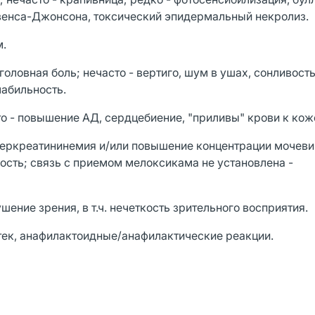
ивенса-Джонсона, токсический эпидермальный некролиз.
м.
оловная боль; нечасто - вертиго, шум в ушах, сонливость
лабильность.
о - повышение АД, сердцебиение, "приливы" крови к кож
перкреатининемия и/или повышение концентрации мочеви
ность; связь с приемом мелоксикама не установлена -
шение зрения, в т.ч. нечеткость зрительного восприятия.
тек, анафилактоидные/анафилактические реакции.