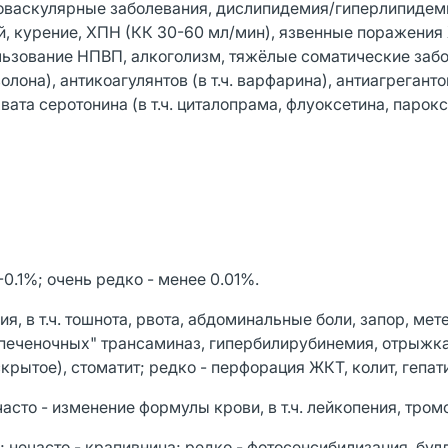
роваскулярные заболевания, дислипидемия/гиперлипидем
й, курение, ХПН (КК 30-60 мл/мин), язвенные поражения
ользование НПВП, алкоголизм, тяжёлые соматические заб
на), антикоагулянтов (в т.ч. варфарина), антиагрегантов 
ата серотонина (в т.ч. циталопрама, флуоксетина, парокс
1-0.1%; очень редко - менее 0.01%.
, в т.ч. тошнота, рвота, абдоминальные боли, запор, мет
печеночных" трансаминаз, гипербилирубинемия, отрыжка,
крытое), стоматит; редко - перфорация ЖКТ, колит, гепатит
асто - изменение формулы крови, в т.ч. лейкопения, тром
; нечасто - крапивница; редко - фотосенсибилизация, бу