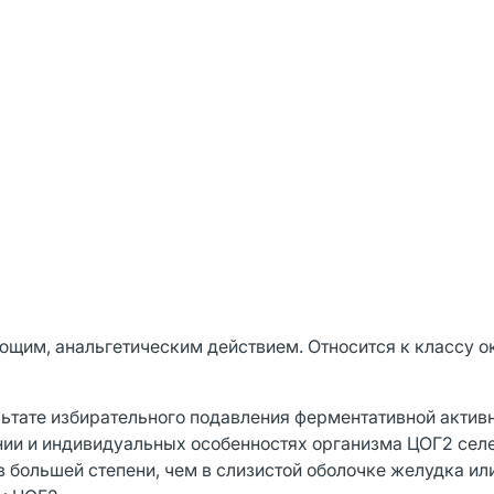
щим, анальгетическим действием. Относится к классу о
льтате избирательного подавления ферментативной актив
нии и индивидуальных особенностях организма ЦОГ2 сел
в большей степени, чем в слизистой оболочке желудка или