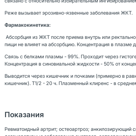
связано с относительно избирательным ингибирование
Реже вызывает эрозивно-язвенные заболевания ЖКТ.
Фармакокинетика:
Абсорбция из ЖКТ после приема внутрь или ректальног
пищи не влияет на абсорбцию. Концентрация в плазме до
Связь с белками плазмы - 99%. Проходит через гистог
Концентрация в синовиальной жидкости - 50% от концен
Выводится через кишечник и почками (примерно в равн
кишечник). T1/2 - 20 ч. Плазменный клиренс - в средн
Показания
Ревматоидный артрит; остеоартроз; анкилозирующий сп