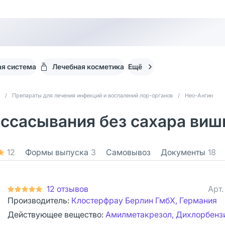
я система
Лечебная косметика
Ещё
/
Препараты для лечения инфекций и воспалений лор-органов
/
Нео-Ангин
ассасывания без сахара ви
12
Формы выпуска
3
Самовывоз
Документы
18
12 отзывов
Арт
Производитель:
Клостерфрау Берлин ГмбХ, Германия
Действующее вещество:
Амилметакрезол, Дихлорбенз