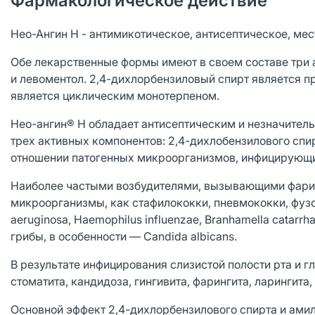
Фармакологическое действие
Нео-Ангин Н - антимикотическое, антисептическое, ме
Обе лекарственные формы имеют в своем составе три 
и левоментол. 2,4-дихлорбензиловый спирт является 
является циклическим монотерпеном.
Нео-ангин® Н обладает антисептическим и незначите
трех активных компонентов: 2,4-дихлобензилового спи
отношении патогенных микроорганизмов, инфицирующих
Наиболее частыми возбудителями, вызывающими фарин
микроорганизмы, как стафилококки, пневмококки, фузо
aeruginosa, Haemophilus influenzae, Branhamella catar
грибы, в особенности — Candida albicans.
В результате инфицирования слизистой полости рта и 
стоматита, кандидоза, гингивита, фарингита, ларингита,
Основной эффект 2,4-дихлорбензилового спирта и амил