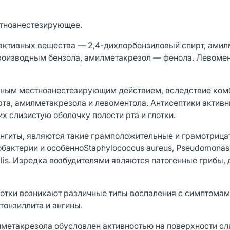
стноанестезирующее.
активных вещества — 2,4-дихлорбензиловый спирт, ами
производным бензола, амилметакрезол — фенола. Левоме
льным местноанестезирующим действием, вследствие ком
рта, амилметакрезола и левоментола. Антисептики активн
 слизистую оболочку полости рта и глотки.
гиты, являются такие грамположительные и грамотрица
бактерии и особенноStaphylococcus aureus, Pseudomonas
rhalis. Изредка возбудителями являются патогенные грибы
глотки возникают различные типы воспаления с симптомам
 тонзиллита и ангины.
метакрезола обусловлен активностью на поверхности сли