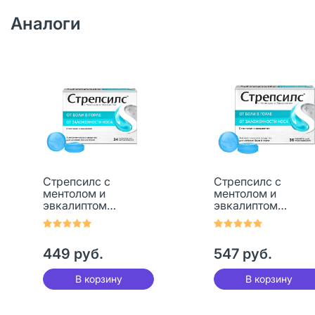
Аналоги
Стрепсилс с
Стрепсилс с
ментолом и
ментолом и
эвкалиптом
эвкалиптом
таблетки для
таблетки для
рассасывания 24
рассасывания 36
шт
шт
449 руб.
547 руб.
В корзину
В корзину