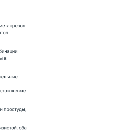
лметакрезол
нтол
бинации
ы в
тельные
, дрожжевые
и простуды,
зистой, оба