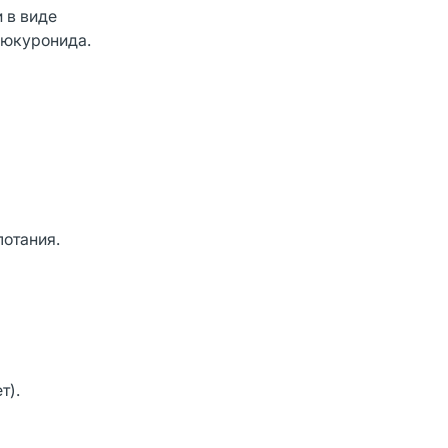
 в виде
люкуронида.
лотания.
т).