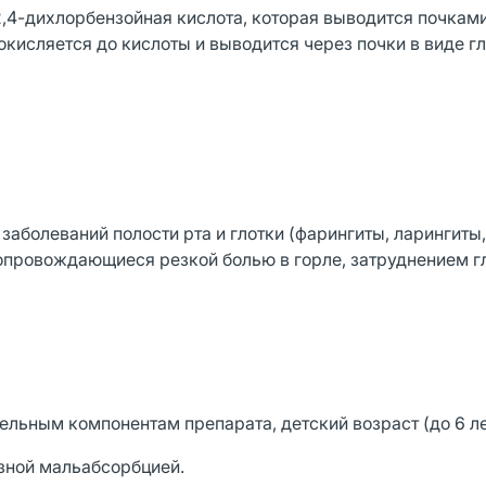
,4-дихлорбензойная кислота, которая выводится почками
окисляется до кислоты и выводится через почки в виде г
аболеваний полости рта и глотки (фарингиты, ларингиты,
опровождающиеся резкой болью в горле, затруднением г
льным компонентам препарата, детский возраст (до 6 ле
озной мальабсорбцией.