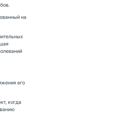
бов.
нованный на
лительных
ьшая
болеваний
ижения его
кт, когда
ованию