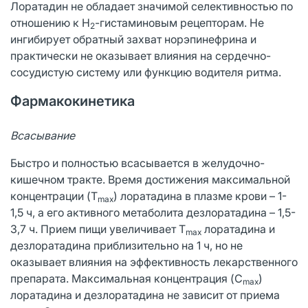
Лоратадин не обладает значимой селективностью по
отношению к H
-гистаминовым рецепторам. Не
2
ингибирует обратный захват норэпинефрина и
практически не оказывает влияния на сердечно-
сосудистую систему или функцию водителя ритма.
Фармакокинетика
Всасывание
Быстро и полностью всасывается в желудочно-
кишечном тракте. Время достижения максимальной
концентрации (T
) лоратадина в плазме крови – 1-
max
1,5 ч, а его активного метаболита дезлоратадина – 1,5-
3,7 ч. Прием пищи увеличивает T
лоратадина и
max
дезлоратадина приблизительно на 1 ч, но не
оказывает влияния на эффективность лекарственного
препарата. Максимальная концентрация (C
)
max
лоратадина и дезлоратадина не зависит от приема