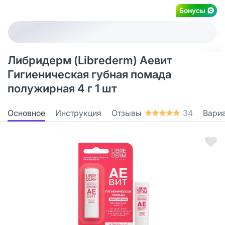
Бонусы
Либридерм (Librederm) Аевит
Гигиеническая губная помада
полужирная 4 г 1 шт
Основное
Инструкция
Отзывы
34
Вари