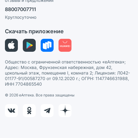
отзывы и предложения
Политика конфиденциальности
Ваши товары на ЕАПТЕКЕ
88007007711
Пользовательское соглашение
Сотрудничество для аптек
Круглосуточно
Политика рекомендаций
СМИ о нас
Скачать приложение
Этика и соответствие
Политика в отношении обработки персональных данных
Общество с ограниченной ответственностью «еАптека»;
Адрес: Москва, Фрунзенская набережная, дом 42,
цокольный этаж, помещение I, комната 2; Лицензия: Л042-
01177-91/00587270 от 09.12.2020 г.; ОГРН: 1147746631988,
ИНН 7704865540
© 2026 eАптека. Все права защищены