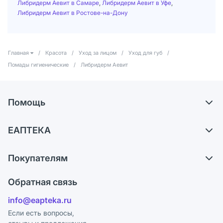
Либридерм Аевит в Самаре
,
Либридерм Аевит в Уфе
,
Либридерм Аевит в Ростове-на-Дону
Главная
/
Красота
/
Уход за лицом
/
Уход для губ
/
Помады гигиенические
/
Либридерм Аевит
Помощь
Самовывоз из аптек
ЕАПТЕКА
Обмен и возврат
О компании
Что с моим заказом?
Покупателям
Карьера
Ответы на вопросы
Оплата
Поставщики
Обратная связь
Блог
Отзывы
Лицензия
info@eapteka.ru
Программа СберСпасибо
Реклама на сайте
Если есть вопросы,