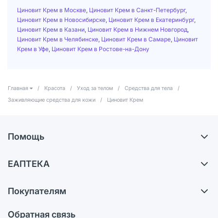
Циновит Крем в Москве
,
Циновит Крем в Санкт-Петербург
,
Циновит Крем в Новосибирске
,
Циновит Крем в Екатеринбург
,
Циновит Крем в Казани
,
Циновит Крем в Нижнем Новгород
,
Циновит Крем в Челябинске
,
Циновит Крем в Самаре
,
Циновит
Крем в Уфе
,
Циновит Крем в Ростове-на-Дону
Главная
/
Красота
/
Уход за телом
/
Средства для тела
/
Заживляющие средства для кожи
/
Циновит Крем
Помощь
Самовывоз из аптек
ЕАПТЕКА
Обмен и возврат
О компании
Что с моим заказом?
Покупателям
Карьера
Ответы на вопросы
Оплата
Поставщики
Обратная связь
Блог