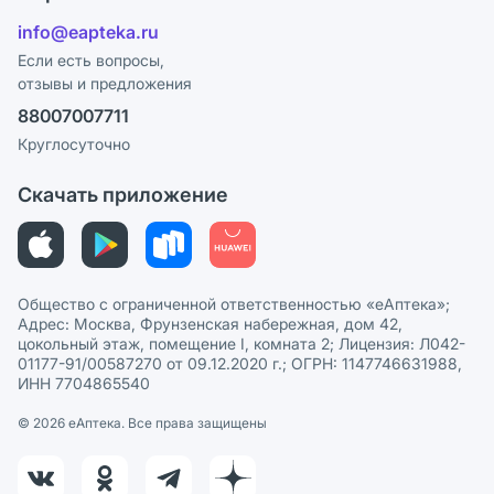
Отзывы
Лицензия
info@eapteka.ru
Программа СберСпасибо
Реклама на сайте
Если есть вопросы,
отзывы и предложения
Политика конфиденциальности
Ваши товары на ЕАПТЕКЕ
88007007711
Пользовательское соглашение
Сотрудничество для аптек
Круглосуточно
Политика рекомендаций
СМИ о нас
Скачать приложение
Этика и соответствие
Политика в отношении обработки персональных данных
Общество с ограниченной ответственностью «еАптека»;
Адрес: Москва, Фрунзенская набережная, дом 42,
цокольный этаж, помещение I, комната 2; Лицензия: Л042-
01177-91/00587270 от 09.12.2020 г.; ОГРН: 1147746631988,
ИНН 7704865540
© 2026 eАптека. Все права защищены