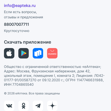
Отзывы
Лицензия
info@eapteka.ru
Программа СберСпасибо
Реклама на сайте
Если есть вопросы,
отзывы и предложения
Политика конфиденциальности
Ваши товары на ЕАПТЕКЕ
88007007711
Пользовательское соглашение
Сотрудничество для аптек
Круглосуточно
Политика рекомендаций
СМИ о нас
Скачать приложение
Этика и соответствие
Политика в отношении обработки персональных данных
Общество с ограниченной ответственностью «еАптека»;
Адрес: Москва, Фрунзенская набережная, дом 42,
цокольный этаж, помещение I, комната 2; Лицензия: Л042-
01177-91/00587270 от 09.12.2020 г.; ОГРН: 1147746631988,
ИНН 7704865540
© 2026 eАптека. Все права защищены