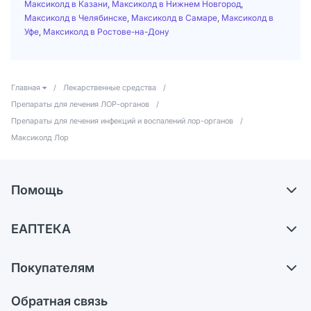
Максиколд в Казани
,
Максиколд в Нижнем Новгород
,
Максиколд в Челябинске
,
Максиколд в Самаре
,
Максиколд в
Уфе
,
Максиколд в Ростове-на-Дону
Главная
/
Лекарственные средства
/
Препараты для лечения ЛОР-органов
/
Препараты для лечения инфекций и воспалений лор-органов
/
Максиколд Лор
Помощь
Самовывоз из аптек
ЕАПТЕКА
Обмен и возврат
О компании
Что с моим заказом?
Покупателям
Карьера
Ответы на вопросы
Оплата
Поставщики
Обратная связь
Блог