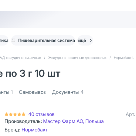
тика
Пищеварительная система
Ещё
АД желудочно-кишечные
/
Желудочно-кишечные для взрослых
/
Нормобакт L
по 3 г 10 шт
анты
1
Самовывоз
Документы
4
40 отзывов
Арт
Производитель:
Мастер Фарм АО, Польша
Бренд:
Нормобакт