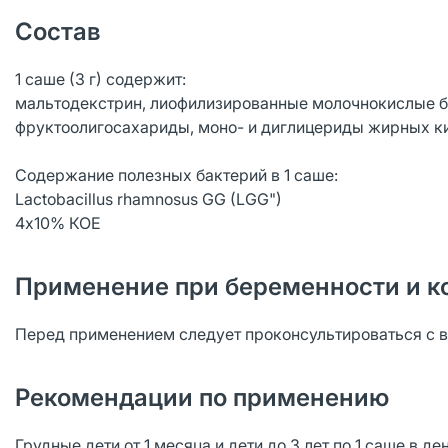
Состав
1 саше (3 г) содержит:
мальтодекстрин, лиофилизированные молочнокислые бак
фруктоолигосахариды, моно- и диглицериды жирных ки
Содержание полезных бактерий в 1 саше:
Lactobacillus rhamnosus GG (LGG")
4х10% КОЕ
Применение при беременности и к
Перед применением следует проконсультироваться с 
Рекомендации по применению
Грудные дети от 1 месяца и дети до 3 лет по 1 саше в