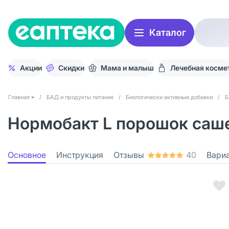
Каталог
Акции
Скидки
Мама и малыш
Лечебная косме
Главная
/
БАД и продукты питания
/
Биологически активные добавки
/
Б
Нормобакт L порошок саше 
Основное
Инструкция
Отзывы
40
Вари