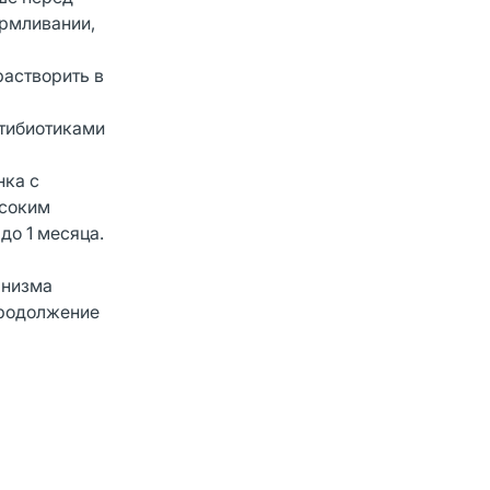
армливании,
растворить в
нтибиотиками
нка с
ысоким
до 1 месяца.
анизма
продолжение