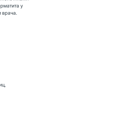
ерматита у
 врача.
иц,