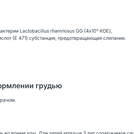
терии Lactobacillus rhamnosus GG (4х10° КОЕ),
слот (Е 471) субстанция, предотвращающая слипание.
ормлении грудью
врачом.
 день во время еды. Для детей младше 3 лет содержимое с