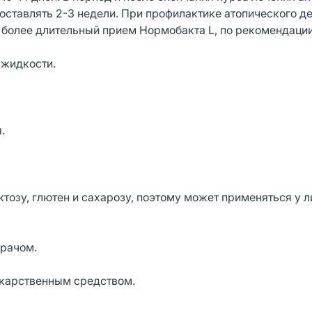
ставлять 2-3 недели. При профилактике атопического д
 более длительный прием Нормобакта L, по рекомендации
 жидкости.
.
тозу, глютен и сахарозу, поэтому может применяться у л
врачом.
екарственным средством.