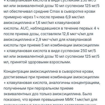
мл или эквивалентной дозы 10 мл суспензии 125 мг/5
мл обеспечивал средние Cmax в сыворотке крови
примерно через 1 ч после приема 6,9 мкг/мл
амоксициллина и 1,6 мкг/мл клавулановой
кислоты. AUC, наблюдавшиеся в течение первых 4 ч
после приема дозы, составляли 12,6 мкг·ч/мл для
амоксициллина и 2,9 мкг·ч/мл для клавулановой
кислоты при приеме 5 мл комбинации амоксициллин
+ клавулановая кислота в виде суспензии 250 мг/5
мл или эквивалентной дозы 10 мл суспензии 125 мг/5
мл, принятой здоровыми взрослыми.
Концентрации амоксициллина в сыворотке крови,
достигаемые при приеме комбинации амоксициллин
+ клавулановая кислота, аналогичны концентрациям,
полученным при пероральном приеме
эквивалентных доз только амоксициллина. Было
показано, что время превышения МИК 1 мкг/мл для
амоксициллина одинаково после соответствующих