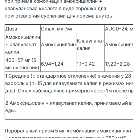
при приеме комбинации амоксициллин +
клавулановая кислота в виде порошка для
приготовления суспензии для приема внутрь
Доза
Cmax, мкг/мл
AUC0–24, мкг
Амоксициллин
Клавуланат
+ клавуланат
Амоксициллин
Амоксицилли
калия
калия
400+57 мг (5
6,94±1,24
1,1±0,42
17,29±2,28
мл суспензии)
1 Средние (± стандартное отклонение) значения у 28 з
взрослых (n=15 для клавуланата калия в режимах низк
доз). Cmax наблюдались примерно через 1 ч после при
2 Амоксициллин + клавуланат калия, принимаемый в н
еды.
Пероральный прием 5 мл комбинации амоксициллин
+ клавулановая кислота в виде суспензии 250 мг/5