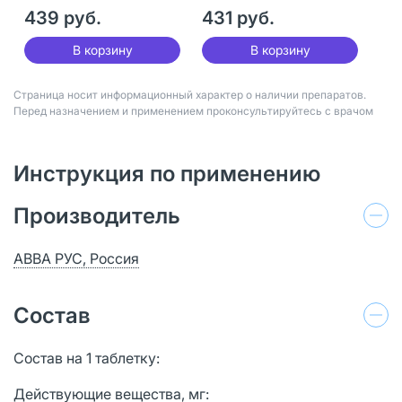
диспергируемые 875
439 руб.
мг+125 мг 14 шт
431 руб.
В корзину
В корзину
Страница носит информационный характер о наличии препаратов.
Перед назначением и применением проконсультируйтесь с врачом
Инструкция по применению
Производитель
АВВА РУС, Россия
Состав
Состав на 1 таблетку:
Действующие вещества, мг: