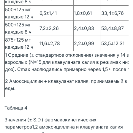
каждые 8 ч
500+125 мг
6,5±1,41
1,8±0,61
33,4±6,76
каждые 12 ч
500+125 мг
7,2±2,26
2,4±0,83
53,4±8,87
каждые 8 ч
875+125 мг
11,6±2,78
2,2±0,99
53,5±12,31
каждые 12 ч
1 Средние (± стандартное отклонение) значения у 14 з
взрослых (N=15 для клавуланата калия в режимах низ
доз). Cmax наблюдались примерно через 1,5 ч после п
2 Амоксициллин + клавуланат калия, принимаемый в н
еды.
Таблица 4
Значения (± S.D.) фармакокинетических
параметров1,2 амоксициллина и клавуланата калия