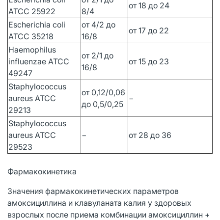
от 18 до 24
ATCC 25922
8/4
Escherichia coli
от 4/2 до
от 17 до 22
ATCC 35218
16/8
Haemophilus
от 2/1 до
influenzae ATCC
от 15 до 23
16/8
49247
Staphylococcus
от 0,12/0,06
aureus ATCC
−
до 0,5/0,25
29213
Staphylococcus
aureus ATCC
−
от 28 до 36
29523
Фармакокинетика
Значения фармакокинетических параметров
амоксициллина и клавуланата калия у здоровых
взрослых после приема комбинации амоксициллин +