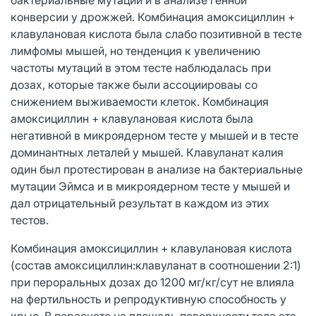
конверсии у дрожжей. Комбинация амоксициллин +
клавулановая кислота была слабо позитивной в тесте
лимфомы мышей, но тенденция к увеличению
частоты мутаций в этом тесте наблюдалась при
дозах, которые также были ассоциироваы со
снижением выживаемости клеток. Комбинация
амоксициллин + клавулановая кислота была
негативной в микроядерном тесте у мышей и в тесте
доминантных леталей у мышей. Клавуланат калия
один был протестирован в анализе на бактериальные
мутации Эймса и в микроядерном тесте у мышей и
дал отрицательный результат в каждом из этих
тестов.
Комбинация амоксициллин + клавулановая кислота
(состав амоксициллин:клавуланат в соотношении 2:1)
при пероральных дозах до 1200 мг/кг/сут не влияла
на фертильность и репродуктивную способность у
крыс. В пересчете на площадь поверхности тела эта