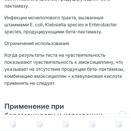
лактамазу.
Инфекции мочеполового тракта, вызванные
штаммами E. coli, Klebsiella species и Enterobacter
species, продуцирующими бета-лактамазу.
Ограничения использования
Когда результаты теста на чувствительность
показывают чувствительность к амоксициллину, что
указывает на отсутствие продукции бета-лактамазы,
комбинацию амоксициллин + клавулановая кислота
применять не следует.
Применение при
беременности и кормлении
В корзину за
477
руб.
грудью