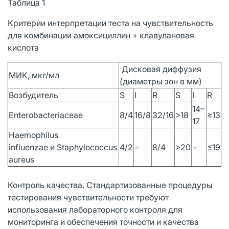
Таблица 1
Критерии интерпретации теста на чувствительность
для комбинации амоксициллин + клавулановая
кислота
Дисковая диффузия
МИК, мкг/мл
(диаметры зон в мм)
Возбудитель
S
I
R
S
I
R
14–
Enterobacteriaceae
8/4
16/8
32/16
>18
≥13
17
Haemophilus
influenzae и Staphylococcus
4/2
−
8/4
>20
−
≤19
aureus
Контроль качества. Стандартизованные процедуры
тестирования чувствительности требуют
использования лабораторного контроля для
мониторинга и обеспечения точности и качества