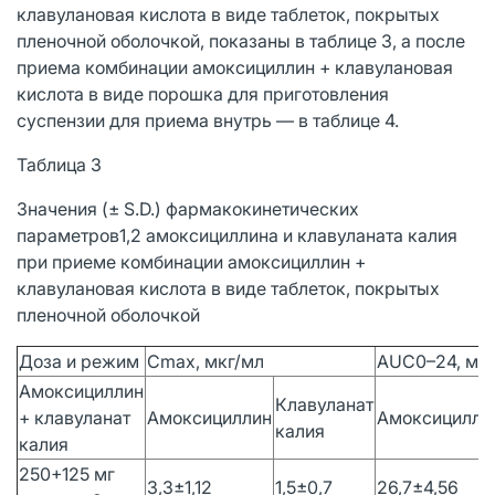
клавулановая кислота в виде таблеток, покрытых
пленочной оболочкой, показаны в таблице 3, а после
приема комбинации амоксициллин + клавулановая
кислота в виде порошка для приготовления
суспензии для приема внутрь — в таблице 4.
Таблица 3
Значения (± S.D.) фармакокинетических
параметров1,2 амоксициллина и клавуланата калия
при приеме комбинации амоксициллин +
клавулановая кислота в виде таблеток, покрытых
пленочной оболочкой
Доза и режим
Cmax, мкг/мл
AUC0–24, мкг
Амоксициллин
Клавуланат
+ клавуланат
Амоксициллин
Амоксицилли
калия
калия
250+125 мг
3,3±1,12
1,5±0,7
26,7±4,56