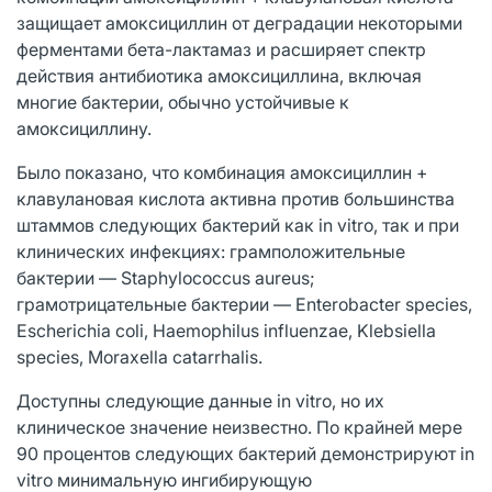
защищает амоксициллин от деградации некоторыми
ферментами бета-лактамаз и расширяет спектр
действия антибиотика амоксициллина, включая
многие бактерии, обычно устойчивые к
амоксициллину.
Было показано, что комбинация амоксициллин +
клавулановая кислота активна против большинства
штаммов следующих бактерий как in vitro, так и при
клинических инфекциях: грамположительные
бактерии — Staphylococcus aureus;
грамотрицательные бактерии — Enterobacter species,
Escherichia coli, Haemophilus influenzae, Klebsiella
species, Moraxella catarrhalis.
Доступны следующие данные in vitro, но их
клиническое значение неизвестно. По крайней мере
90 процентов следующих бактерий демонстрируют in
vitro минимальную ингибирующую