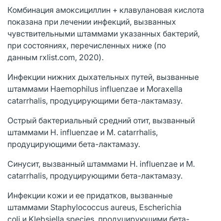
Комбинация амоксициллин + клавулановая кислота
показана при лечении инфекций, вызванных
чувствительными штаммами указанных бактерий,
при состояниях, перечисленных ниже (по
данным rxlist.com, 2020).
Инфекции нижних дыхательных путей, вызванные
штаммами Haemophilus influenzae и Moraxella
catarrhalis, продуцирующими бета-лактамазу.
Острый бактериальный средний отит, вызванный
штаммами H. influenzae и M. catarrhalis,
продуцирующими бета-лактамазу.
Синусит, вызванный штаммами H. influenzae и M.
catarrhalis, продуцирующими бета-лактамазу.
Инфекции кожи и ее придатков, вызванные
штаммами Staphylococcus aureus, Escherichia
coli и Klebsiella species, продуцирующими бета-