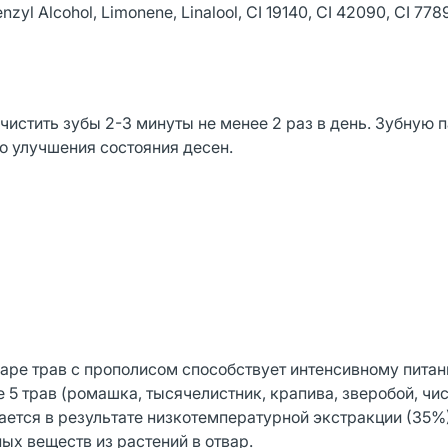
yl Alcohol, Limonene, Linalool, CI 19140, CI 42090, CI 7789
истить зубы 2-3 минуты не менее 2 раз в день. Зубную п
до улучшения состояния десен.
аре трав с прополисом способствует интенсивному питан
 5 трав (ромашка, тысячелистник, крапива, зверобой, чис
ается в результате низкотемпературной экстракции (35%)
ых веществ из растений в отвар.