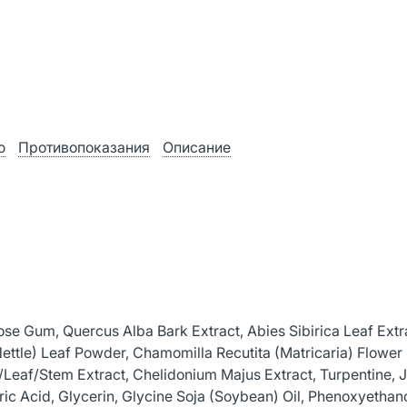
ю
Противопоказания
Описание
lose Gum, Quercus Alba Bark Extract, Abies Sibirica Leaf Extr
(Nettle) Leaf Powder, Chamomilla Recutita (Matricaria) Flower 
/Leaf/Stem Extract, Chelidonium Majus Extract, Turpentine, 
c Acid, Glycerin, Glycine Soja (Soybean) Oil, Phenoxyethano