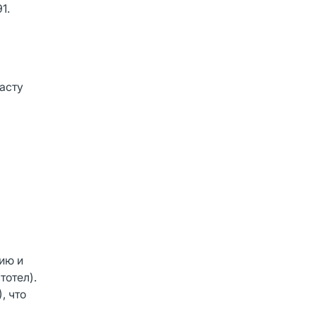
1.
асту
ию и
тотел).
, что