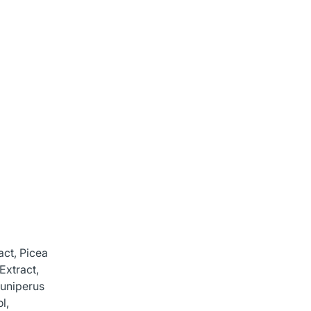
act, Picea
Extract,
Juniperus
l,