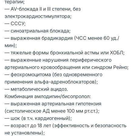
терапии;
— AV-блокада II и III степени, без
электрокардиостимулятора;
— СССУ;
— синоатриальная блокада;
— выраженная брадикардия (ЧСС менее 60 уд./
мин);
— тяжелые формы бронхиальной астмы или ХОБЛ;
— выраженные нарушения периферического
артериального кровообращения или синдром Рейно;
— феохромоцитома (без одновременного
применения альфа-адреноблокаторов);
— метаболический ацидоз.
Комбинация амлодипин/бисопролол:
— выраженная артериальная гипотензия
(систолическое АД менее 100 мм рт.ст.);
— шок (в т.ч. кардиогенный);
— возраст до 18 лет (эффективность и безопасность
не установлены);