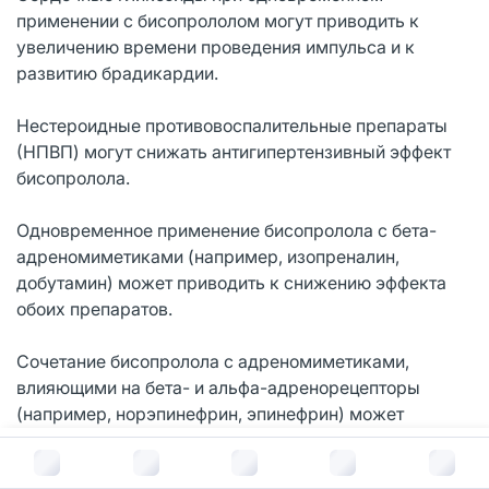
применении с бисопрололом могут приводить к
увеличению времени проведения импульса и к
развитию брадикардии.
Нестероидные противовоспалительные препараты
(НПВП) могут снижать антигипертензивный эффект
бисопролола.
Одновременное применение бисопролола с бета-
адреномиметиками (например, изопреналин,
добутамин) может приводить к снижению эффекта
обоих препаратов.
Сочетание бисопролола с адреномиметиками,
влияющими на бета- и альфа-адренорецепторы
(например, норэпинефрин, эпинефрин) может
усиливать вазоконстрикторные эффекты этих
В корзину за
645
руб.
средств, возникающих с участием альфа-