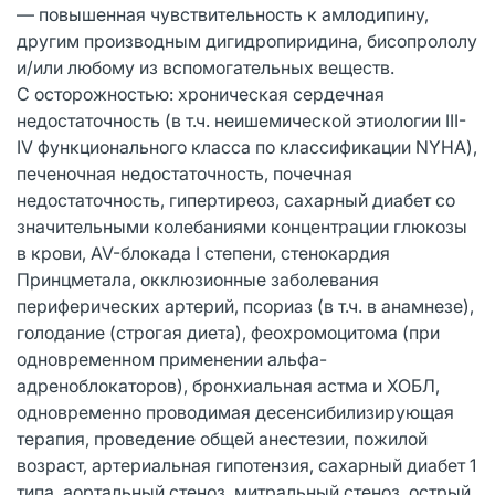
— повышенная чувствительность к амлодипину,
другим производным дигидропиридина, бисопрололу
и/или любому из вспомогательных веществ.
С осторожностью: хроническая сердечная
недостаточность (в т.ч. неишемической этиологии III-
IV функционального класса по классификации NYHA),
печеночная недостаточность, почечная
недостаточность, гипертиреоз, сахарный диабет со
значительными колебаниями концентрации глюкозы
в крови, AV-блокада I степени, стенокардия
Принцметала, окклюзионные заболевания
периферических артерий, псориаз (в т.ч. в анамнезе),
голодание (строгая диета), феохромоцитома (при
одновременном применении альфа-
адреноблокаторов), бронхиальная астма и ХОБЛ,
одновременно проводимая десенсибилизирующая
терапия, проведение общей анестезии, пожилой
возраст, артериальная гипотензия, сахарный диабет 1
типа, аортальный стеноз, митральный стеноз, острый