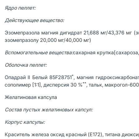
Ядро пеллет:
Действующее
вещество:
Эзомепразола магния дигидрат 21,688 мг/43,376 мг (э
эзомепразолу 20,000 мг/40,000 мг)
Вспомогательные вещества:
сахарная крупка[сахароза,
Оболочка пеллет:
*
Опадрай II Белый 85F28751
, магния гидроксикарбона
**
сополимер [1:1], дисперсия 30 %
, тальк, макрогол-600
Желатиновая капсула
Состав пустых желатиновых капсул:
Корпус капсулы:
Краситель железа оксид красный (E172), титана диоксид