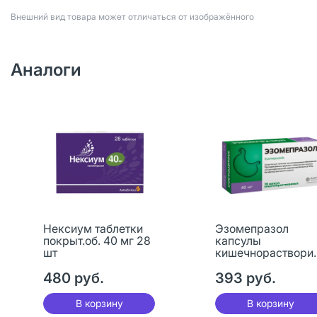
Bнешний вид товара может отличаться от изображённого
Аналоги
Нексиум таблетки
Эзомепразол
покрыт.об. 40 мг 28
капсулы
шт
кишечнораствори
ые 40 мг 28 шт
480 руб.
393 руб.
В корзину
В корзину