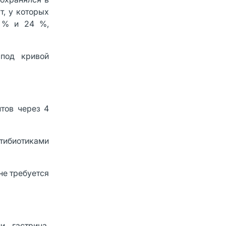
т, у которых
4 % и 24 %,
 под кривой
тов через 4
нтибиотиками
не требуется
и гастрина.