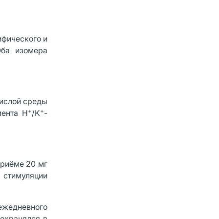
ифического и
Оба изомера
кислой среды
+
+
мента H
/K
-
приёме 20 мг
 стимуляции
 ежедневного
сохранялся в