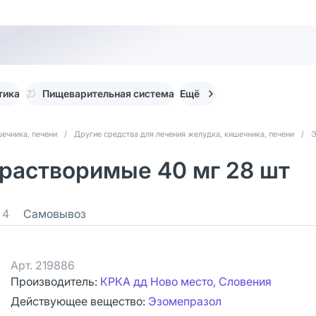
тика
Пищеварительная система
Ещё
ечника, печени
/
Другие средства для лечения желудка, кишечника, печени
/
Э
растворимые 40 мг 28 шт
4
Самовывоз
Арт.
219886
Производитель:
КРКА дд Ново место, Словения
Действующее вещество:
Эзомепразол