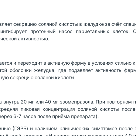
ляет секрецию соляной кислоты в желудке за счёт спец
 ингибирует протонный насос париетальных клеток. 
ической активностью.
ается и переходит в активную форму в условиях сильно 
той оболочки желудка, где подавляет активность фер
нную секрецию соляной кислоты.
а внутрь 20 мг или 40 мг эзомепразола. При повторном 
средняя пиковая концентрация соляной кислоты после
через 6-7 часов после приёма препарата).
знью (ГЭРБ) и наличием клинических симптомов после
ие 5 дней, уровень рН содержимого желудка выше 4,0 