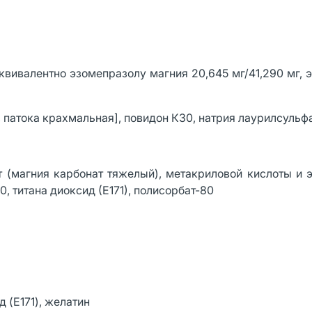
квивалентно эзомепразолу магния 20,645 мг/41,290 мг, 
 патока крахмальная], повидон К30, натрия лаурилсульф
т (магния карбонат тяжелый), метакриловой кислоты и 
0, титана диоксид (Е171), полисорбат-80
 (E171), желатин