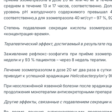
среднем в течение 13 и 17 часов, соответственно. До
уровень рН желудочного содержимого превышал 4,
соответственно,а для эзомепразола 40 мг/сут – 97 %, 9
Степень подавления секреции кислоты эзомепраз
«концентрация-время».
Терапевтический эффект, достигаемый в результате по
Заживление рефлюкс-эзофагита при приёме эзомепра
недели и у 93 % пациентов – через 8 недель терапии.
Лечение эзомепразолом в дозе 20 мг два раза в сутки
приводит к успешной эрадикации
Helicobacterpylori
у 9
При неосложнённой язвенной болезни после эрадикацио
продолжения монотерапии антисекреторными препарат
Другие эффекты, связанные с подавлением секреции 
Во время лечения антисекреторными препаратами