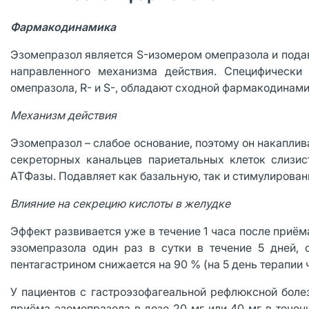
Фармакодинамика
Эзомепразол является S-изомером омепразола и подав
направленного механизма действия. Специфически
омепразола, R- и S-, обладают сходной фармакодинам
Механизм действия
Эзомепразол – слабое основание, поэтому он накаплив
секреторных канальцев париетальных клеток слизис
ATФазы. Подавляет как базальную, так и стимулирова
Влияние на секрецию кислоты в желудке
Эффект развивается уже в течение 1 часа после приём
эзомепразола один раз в сутки в течение 5 дней, 
пентагастрином снижается на 90 % (на 5 день терапии 
У пациентов с гастроэзофагеальной рефлюксной боле
приёма эзомепразола в дозе 20 мг или 40 мг в течен