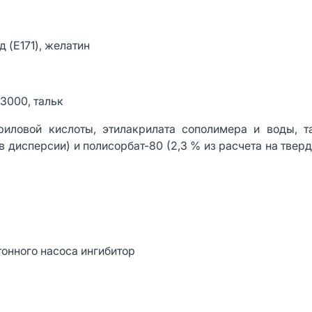
 (E171), желатин
-3000, тальк
иловой кислоты, этилакрилата сополимера и воды, т
в дисперсии) и полисорбат-80 (2,3 % из расчета на твер
онного насоса ингибитор