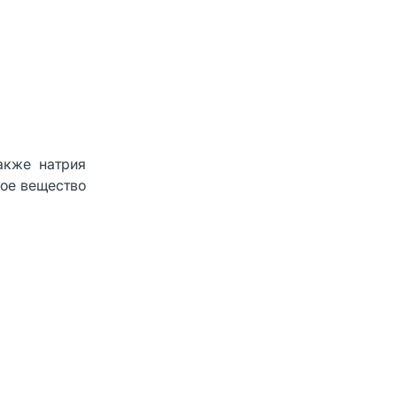
акже натрия
дое вещество