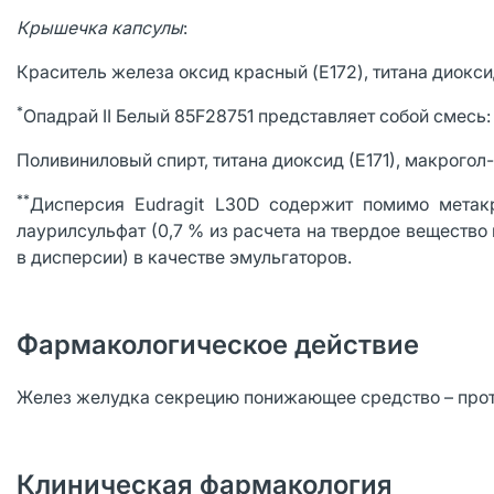
Крышечка капсулы
:
Краситель железа оксид красный (E172), титана диоксид
*
Опадрай II Белый 85F28751 представляет собой смесь:
Поливиниловый спирт, титана диоксид (Е171), макрогол
**
Дисперсия Eudragit L30D содержит помимо метакр
лаурилсульфат (0,7 % из расчета на твердое вещество 
в дисперсии) в качестве эмульгаторов.
Фармакологическое действие
Желез желудка секрецию понижающее средство – прот
Клиническая фармакология