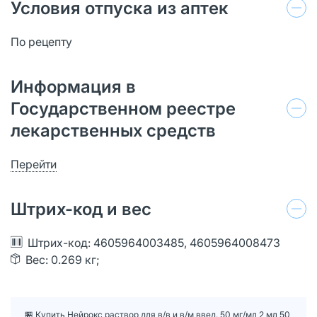
Условия отпуска из аптек
По рецепту
Информация в
Государственном реестре
лекарственных средств
Перейти
Штрих-код и вес
Штрих-код: 4605964003485, 4605964008473
Вес: 0.269 кг;
🏪 Купить Нейрокс раствор для в/в и в/м введ. 50 мг/мл 2 мл 50