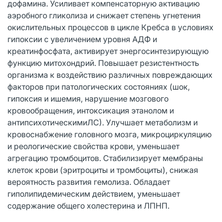
дофамина. Усиливает компенсаторную активацию
аэробного гликолиза и снижает степень угнетения
окислительных процессов в цикле Кребса в условиях
гипоксии с увеличением уровня АДФ и
креатинфосфата, активирует энергосинтезирующую
функцию митохондрий. Повышает резистентность
организма к воздействию различных повреждающих
факторов при патологических состояниях (шок,
гипоксия и ишемия, нарушение мозгового
кровообращения, интоксикация этанолом и
антипсихотическимиЛС). Улучшает метаболизм и
кровоснабжение головного мозга, микроциркуляцию
и реологические свойства крови, уменьшает
агрегацию тромбоцитов. Стабилизирует мембраны
клеток крови (эритроциты и тромбоциты), снижая
вероятность развития гемолиза. Обладает
гиполипидемическим действием, уменьшает
содержание общего холестерина и ЛПНП.