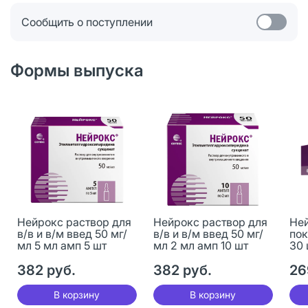
Сообщить о поступлении
Формы выпуска
Нейрокс раствор для
Нейрокс раствор для
Ней
в/в и в/м введ 50 мг/
в/в и в/м введ 50 мг/
пок
мл 5 мл амп 5 шт
мл 2 мл амп 10 шт
30 
382 руб.
382 руб.
26
В корзину
В корзину