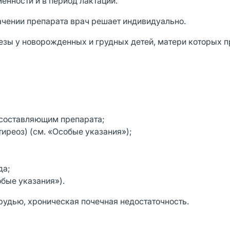
енности и в период лактации.
ачении препарата врач решает индивидуально.
зы у новорожденных и грудных детей, матери которых 
 составляющим препарата;
иреоз) (см. «Особые указания»);
да;
бые указания»).
удью, хроническая почечная недостаточность.