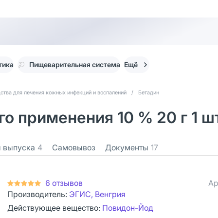
тика
Пищеварительная система
Ещё
ства для лечения кожных инфекций и воспалений
/
Бетадин
о применения 10 % 20 г 1 ш
 выпуска
4
Самовывоз
Документы
17
6 отзывов
Ар
Производитель:
ЭГИС, Венгрия
Действующее вещество:
Повидон-Йод