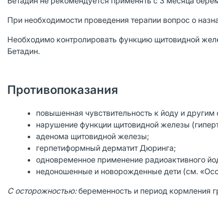
Бетадин не рекомендуется применять с 3 месяца берем
При необходимости проведения терапии вопрос о назн
Необходимо контролировать функцию щитовидной желе
Бетадин.
Противопоказания
повышенная чувствительность к йоду и другим
нарушение функции щитовидной железы (гиперт
аденома щитовидной железы;
герпетиформный дерматит Дюринга;
одновременное применение радиоактивного йо
недоношенные и новорожденные дети (см. «Осо
С осторожностью:
беременность и период кормления гр