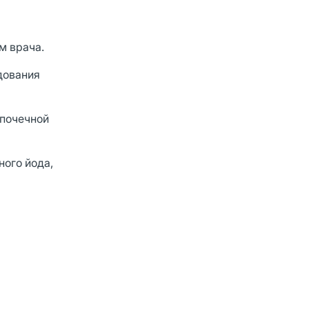
м врача.
дования
 почечной
ного йода,