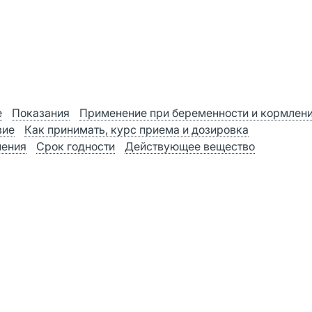
е
Показания
Применение при беременности и кормлен
вие
Как принимать, курс приема и дозировка
нения
Срок годности
Действующее вещество