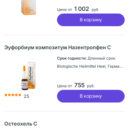
1 002
Цена от
руб.
В корзину
Эуфорбиум композитум Назентропфен С
Длинный срок
Biologische Heilmittel Heel, Германия
755
Цена от
руб.
В корзину
25
Остеохель С