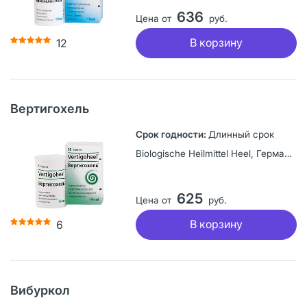
636
Цена от
руб.
В корзину
12
Вертигохель
Длинный срок
Biologische Heilmittel Heel, Германия
625
Цена от
руб.
В корзину
6
Вибуркол