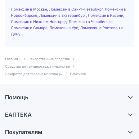
Ломексин в Москве
,
Ломексин в Санкт-Петербург
,
Ломексин в
Новосибирске
,
Ломексин в Екатеринбург
,
Ломексин в Казани
,
Ломексин в Нижнем Новгород
,
Ломексин в Челябинске
,
Ломексин в Самаре
,
Ломексин в Уфе
,
Ломексин в Ростове-на-
Дону
Главная
/
Лекарственные средства
/
Средства для акушерства, гинекологии
/
Лекарства для терапии молочницы
/
Ломексин
Помощь
Самовывоз из аптек
ЕАПТЕКА
Обмен и возврат
О компании
Что с моим заказом?
Покупателям
Карьера
Ответы на вопросы