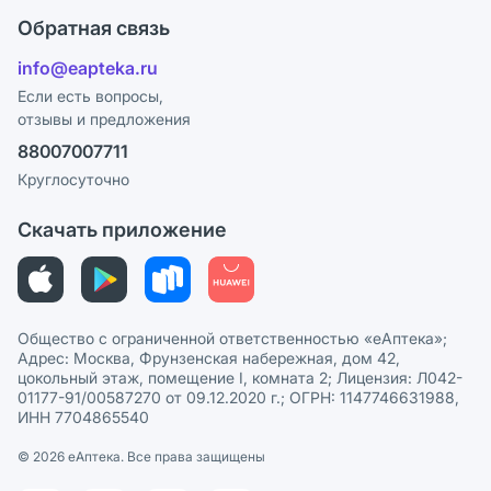
Оплата
Поставщики
Обратная связь
Блог
Отзывы
Лицензия
info@eapteka.ru
Программа СберСпасибо
Реклама на сайте
Если есть вопросы,
отзывы и предложения
Политика конфиденциальности
Ваши товары на ЕАПТЕКЕ
88007007711
Пользовательское соглашение
Сотрудничество для аптек
Круглосуточно
Политика рекомендаций
СМИ о нас
Скачать приложение
Этика и соответствие
Политика в отношении обработки персональных данных
Общество с ограниченной ответственностью «еАптека»;
Адрес: Москва, Фрунзенская набережная, дом 42,
цокольный этаж, помещение I, комната 2; Лицензия: Л042-
01177-91/00587270 от 09.12.2020 г.; ОГРН: 1147746631988,
ИНН 7704865540
© 2026 eАптека. Все права защищены