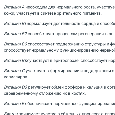
Витамин А
необходим для нормального роста, участвуе
кожи; участвует в синтезе зрительного пигмента.
Витамин В1
нормализует деятельность сердца и спосо
Витамин В2
способствует процессам регенерации тканей,
Витамин В6
способствует поддержанию структуры и фун
способствует нормальному функционированию нервной
Витамин В12
участвует в эритропоэзе, способствует н
Витамин С
участвует в формировании и поддержании ст
капилляров.
Витамин D3
регулирует обмен фосфора и кальция в орг
своевременному отложению их в костях.
Витамин Е
обеспечивает нормальное функционирование
Биотин
принимает участие в обменных процессах, спос