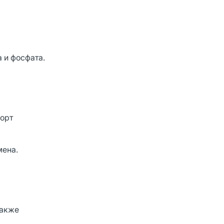
 и фосфата.
порт
мена.
также