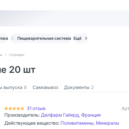
тика
Пищеварительная система
Ещё
ты
/
Супрадин
е 20 шт
ы выпуска
8
Самовывоз
Документы
2
31 отзыв
Арт
Производитель:
Делфарм Гайярд, Франция
Действующее вещество:
Поливитамины, Минералы