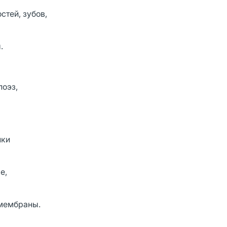
стей, зубов,
.
поэз,
нки
е,
 мембраны.