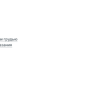
ии грудью
азания