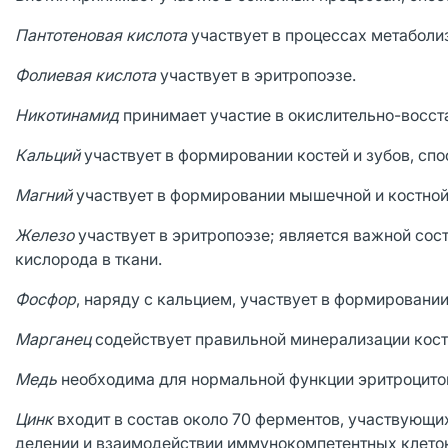
Пантотеновая кислота
участвует в процессах метаболиз
Фолиевая кислота
участвует в эритропоэзе.
Никотинамид
принимает участие в окислительно-восст
Кальций
участвует в формировании костей и зубов, сп
Магний
участвует в формировании мышечной и костной 
Железо
участвует в эритропоэзе; является важной сос
кислорода в ткани.
Фосфор
, наряду с кальцием, участвует в формировании
Марганец
содействует правильной минерализации кост
Медь
необходима для нормальной функции эритроцитов
Цинк
входит в состав около 70 ферментов, участвующих
делении и взаимодействии иммунокомпетентных клето