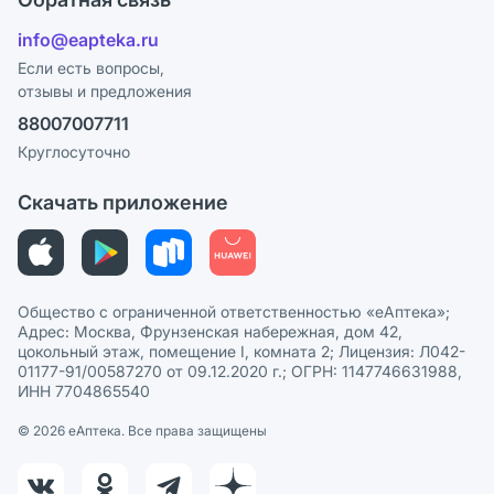
Блог
Отзывы
Лицензия
info@eapteka.ru
Программа СберСпасибо
Реклама на сайте
Если есть вопросы,
отзывы и предложения
Политика конфиденциальности
Ваши товары на ЕАПТЕКЕ
88007007711
Пользовательское соглашение
Сотрудничество для аптек
Круглосуточно
Политика рекомендаций
СМИ о нас
Скачать приложение
Этика и соответствие
Политика в отношении обработки персональных данных
Общество с ограниченной ответственностью «еАптека»;
Адрес: Москва, Фрунзенская набережная, дом 42,
цокольный этаж, помещение I, комната 2; Лицензия: Л042-
01177-91/00587270 от 09.12.2020 г.; ОГРН: 1147746631988,
ИНН 7704865540
© 2026 eАптека. Все права защищены