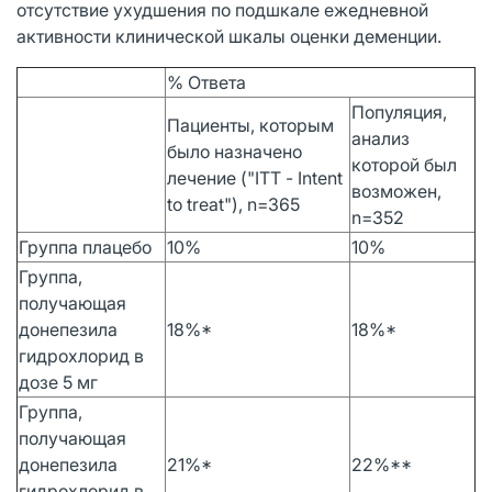
отсутствие ухудшения по подшкале ежедневной
активности клинической шкалы оценки деменции.
% Ответа
Популяция,
Пациенты, которым
анализ
было назначено
которой был
лечение ("IТТ - Intent
возможен,
to treat"), n=365
n=352
Группа плацебо
10%
10%
Группа,
получающая
донепезила
18%*
18%*
гидрохлорид в
дозе 5 мг
Группа,
получающая
донепезила
21%*
22%**
гидрохлорид в