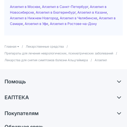
Алзепил в Москве
,
Алзепил в Санкт-Петербург
,
Алзепил в
Новосибирске
,
Алзепил в Екатеринбург
,
Алзепил в Казани
,
Алзепил в Нижнем Новгород
,
Алзепил в Челябинске
,
Алзепил в
Самаре
,
Алзепил в Уфе
,
Алзепил в Ростове-на-Дону
Главная
/
Лекарственные средства
/
Препараты для лечения неврологических, психиатрических заболеваний
/
Лекарства для снятия симптомов болезни Альцгеймера
/
Алзепил
Помощь
Самовывоз из аптек
ЕАПТЕКА
Обмен и возврат
О компании
Что с моим заказом?
Покупателям
Карьера
Ответы на вопросы
Оплата
Поставщики
Обратная связь