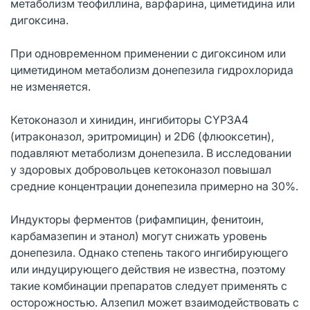
метаболизм теофиллина, варфарина, циметидина или
дигоксина.
При одновременном применении с дигоксином или
циметидином метаболизм донепезила гидрохлорида
не изменяется.
Кетоконазол и хинидин, ингибиторы CYP3A4
(итраконазол, эритромицин) и 2D6 (флюоксетин),
подавляют метаболизм донепезила. В исследовании
у здоровых добровольцев кетоконазол повышал
средние концентрации донепезила примерно на 30%.
Индукторы ферментов (рифампицин, фенитоин,
карбамазепин и этанол) могут снижать уровень
донепезила. Однако степень такого ингибирующего
или индуцирующего действия не известна, поэтому
такие комбинации препаратов следует применять с
осторожностью. Алзепил может взаимодействовать с