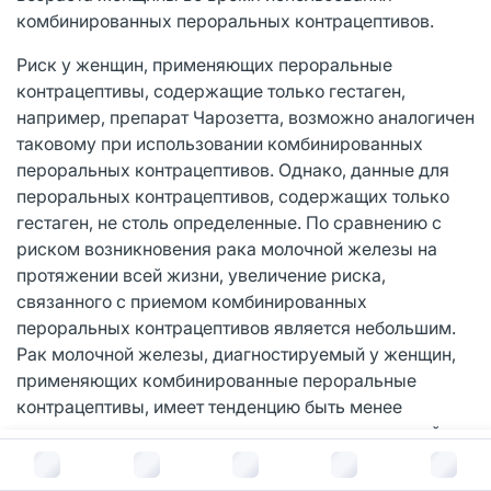
комбинированных пероральных контрацептивов.
Риск у женщин, применяющих пероральные
контрацептивы, содержащие только гестаген,
например, препарат Чарозетта, возможно аналогичен
таковому при использовании комбинированных
пероральных контрацептивов. Однако, данные для
пероральных контрацептивов, содержащих только
гестаген, не столь определенные. По сравнению с
риском возникновения рака молочной железы на
протяжении всей жизни, увеличение риска,
связанного с приемом комбинированных
пероральных контрацептивов является небольшим.
Рак молочной железы, диагностируемый у женщин,
применяющих комбинированные пероральные
контрацептивы, имеет тенденцию быть менее
клинически развитым, чем рак, диагностируемый у
женщин, которые никогда не применяли
В корзину за
4 375
руб.
комбинированные пероральные контрацептивы.