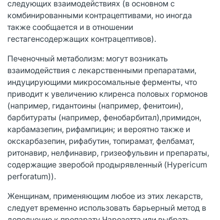
следующих взаимодействиях (в основном с
комбинированными контрацептивами, но иногда
также сообщается и в отношении
гестагенсодержащих контрацептивов).
Печеночный метаболизм: могут возникать
взаимодействия с лекарственными препаратами,
индуцирующими микросомальные ферменты, что
приводит к увеличению клиренса половых гормонов
(например, гидантоины (например, фенитоин),
барбитураты (например, фенобарбитал),примидон,
карбамазепин, рифампицин; и вероятно также и
окскарбазепин, рифабутин, топирамат, фелбамат,
ритонавир, нелфинавир, гризеофульвин и препараты,
содержащие зверобой продырявленный (Hypericum
perforatum)).
Женщинам, применяющим любое из этих лекарств,
следует временно использовать барьерный метод в
дополнение к препарату Чарозетта или выбрать