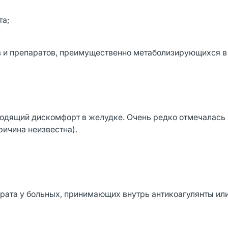
та;
 и препаратов, преимущественно метаболизирующихся в 
одящий дискомфорт в желудке. Очень редко отмечалась р
ичина неизвестна).
ата у больных, принимающих внутрь антикоагулянты ил