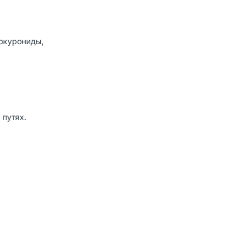
люкурониды,
 путях.