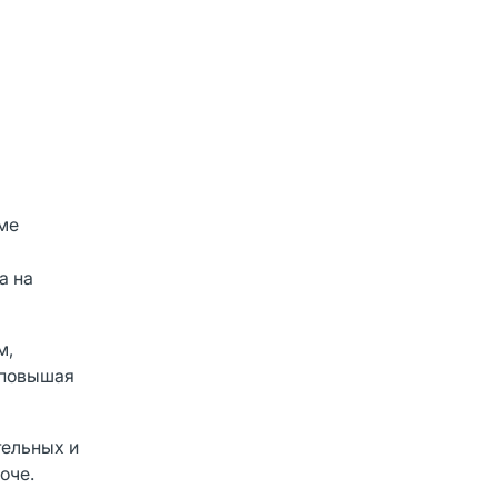
рме
а на
м,
 повышая
тельных и
оче.