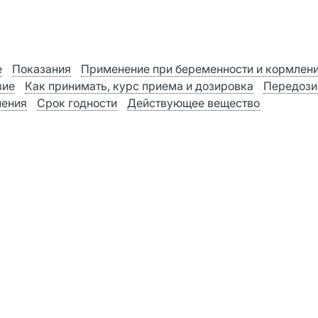
е
Показания
Применение при беременности и кормлен
вие
Как принимать, курс приема и дозировка
Передози
нения
Срок годности
Действующее вещество