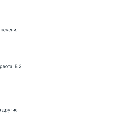
печени.
вота. В 2
и другие