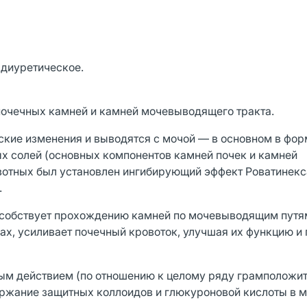
 диуретическое.
почечных камней и камней мочевыводящего тракта.
ские изменения и выводятся с мочой — в основном в фо
х солей (основных компонентов камней почек и камней
вотных был установлен ингибирующий эффект Роватинекс
.
особствует прохождению камней по мочевыводящим путя
ах, усиливает почечный кровоток, улучшая их функцию и
ым действием (по отношению к целому ряду грамположи
ржание защитных коллоидов и глюкуроновой кислоты в м