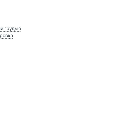
ии грудью
ровка