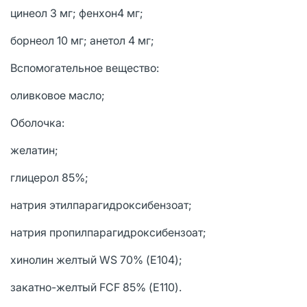
цинеол 3 мг; фенхон4 мг;
борнеол 10 мг; анетол 4 мг;
Вспомогательное вещество:
оливковое масло;
Оболочка:
желатин;
глицерол 85%;
натрия этилпарагидроксибензоат;
натрия пропилпарагидроксибензоат;
хинолин желтый WS 70% (Е104);
закатно-желтый FCF 85% (Е110).