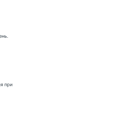
ень.
яя при