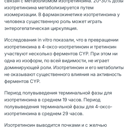
связан с метаболизмом изотретиноина. 20-30% дозы
изотретиноина метаболизируется путем
изомеризации. В фармакокинетике изотретиноина у
человека существенную роль может играть
энтерогепатическая циркуляция.
Исследования in vitro показали, что в превращении
изотретиноина в 4-оксо-изотретиноин и третиноин
участвуют несколько ферментов CYP. При этом ни
одна из изоформ, по всей видимости, не играет
доминирующей роли. Изотретиноин и его метаболиты
не оказывают существенного влияния на активность
ферментов CYP.
Период полувыведения терминальной фазы для
изотретиноина в среднем 19 часов. Период
полувыведения терминальной фазы для 4-оксо-
изотретиноина в среднем 29 часов.
Изотретиноин выводится почками и с желчью