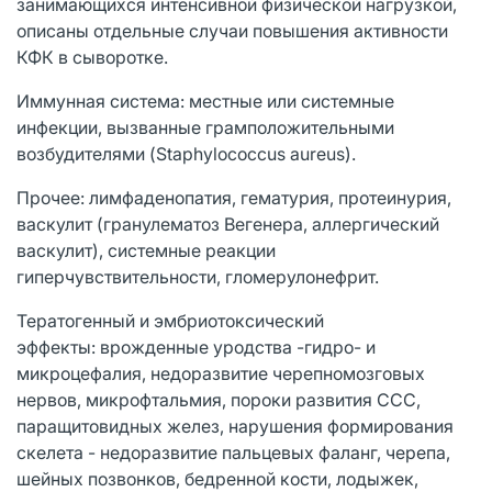
занимающихся интенсивной физической нагрузкой,
описаны отдельные случаи повышения активности
КФК в сыворотке.
Иммунная система: местные или системные
инфекции, вызванные грамположительными
возбудителями (Staphylococcus aureus).
Прочее: лимфаденопатия, гематурия, протеинурия,
васкулит (гранулематоз Вегенера, аллергический
васкулит), системные реакции
гиперчувствительности, гломерулонефрит.
Тератогенный и эмбриотоксический
эффекты: врожденные уродства -гидро- и
микроцефалия, недоразвитие черепномозговых
нервов, микрофтальмия, пороки развития ССС,
паращитовидных желез, нарушения формирования
скелета - недоразвитие пальцевых фаланг, черепа,
шейных позвонков, бедренной кости, лодыжек,