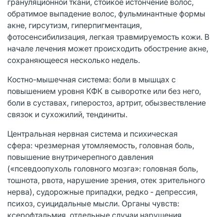
грануляционной ткани, стойкое истончение волос,
обратимое выпадение волос, фульминантные формы
акне, гирсутизм, гиперпигментация,
фотосенсибилизация, легкая травмируемость кожи. В
начале лечения может происходить обострение акне,
сохраняющееся несколько недель.
Костно-мышечная система: боли в мышцах с
повышением уровня КФК в сыворотке или без него,
боли в суставах, гиперостоз, артрит, обызвествление
связок и сухожилий, тендиниты.
Центральная нервная система и психическая
сфера: чрезмерная утомляемость, головная боль,
повышение внутричерепного давления
(«псевдоопухоль головного мозга»: головная боль,
тошнота, рвота, нарушение зрения, отек зрительного
нерва), судорожные припадки, редко - депрессия,
психоз, суицидальные мысли. Органы чувств:
ксерофтальмия, отдельные случаи нарушения