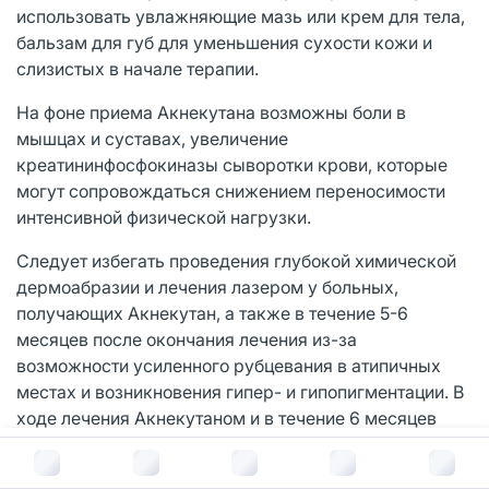
использовать увлажняющие мазь или крем для тела,
бальзам для губ для уменьшения сухости кожи и
слизистых в начале терапии.
На фоне приема Акнекутана возможны боли в
мышцах и суставах, увеличение
креатининфосфокиназы сыворотки крови, которые
могут сопровождаться снижением переносимости
интенсивной физической нагрузки.
Следует избегать проведения глубокой химической
дермоабразии и лечения лазером у больных,
получающих Акнекутан, а также в течение 5-6
месяцев после окончания лечения из-за
возможности усиленного рубцевания в атипичных
местах и возникновения гипер- и гипопигментации. В
ходе лечения Акнекутаном и в течение 6 месяцев
после него нельзя проводить эпиляцию с помощью
В корзину за
3 487
руб.
аппликаций воска из-за риска отслойки эпидермиса,