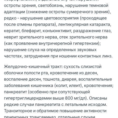
остроты зрения, светобоязнь, нарушение темновой
адаптации (снижение остроты сумеречного зрения),
редко - нарушение цветовосприятия (проходящее
после отмены препарата), лентикулярная катаракта,
кератит, блефарит, конъюнктивит, раздражение глаз,
неврит зрительного нерва, отек зрительного нерва
(как проявление внутричерепной гипертензии);
нарушение слуха на определенных звуковых
частотах, затруднения при ношении контактных линз.
Желудочно-кишечный тракт: сухость слизистой
оболочки полости рта, кровотечение из десен,
воспаление десен, тошнота, диарея, воспалительные
заболевания кишечника (колит, илеит), кровотечения;
панкреатит (особенно при сопутствующей
гипертриглицеридемии выше 800 мг/дл). Описаны
редкие случаи панкреатита с летальным исходом.
Транзиторное и обратимое повышение активности
печеночных трансаминаз, отдельные случаи