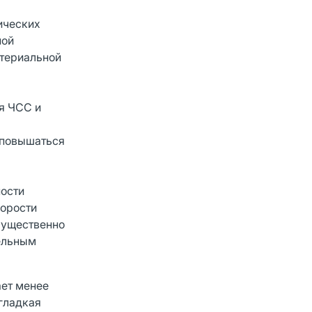
ических
ной
ртериальной
я ЧСС и
 повышаться
ности
корости
мущественно
тельным
ает менее
гладкая