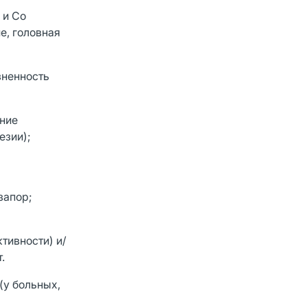
 и Со
е, головная
зненность
ение
езии);
запор;
тивности) и/
.
(у больных,