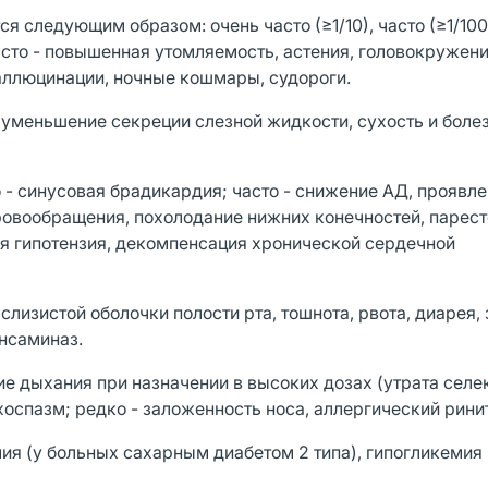
 следующим образом: очень часто (≥1/10), часто (≥1/100
сто - повышенная утомляемость, астения, головокружени
галлюцинации, ночные кошмары, судороги.
, уменьшение секреции слезной жидкости, сухость и боле
 - синусовая брадикардия; часто - снижение АД, проявл
овообращения, похолодание нижних конечностей, парест
ая гипотензия, декомпенсация хронической сердечной
лизистой оболочки полости рта, тошнота, рвота, диарея, 
ансаминаз.
е дыхания при назначении в высоких дозах (утрата селек
оспазм; редко - заложенность носа, аллергический ринит
ия (у больных сахарным диабетом 2 типа), гипогликемия 