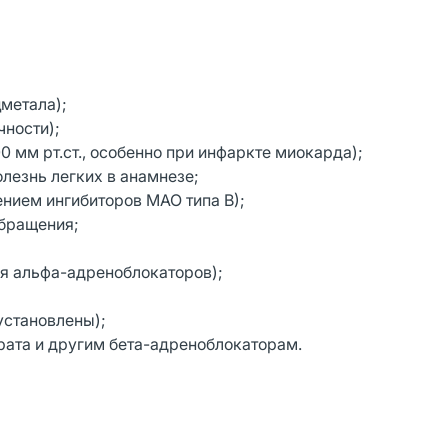
метала);
чности);
 мм рт.ст., особенно при инфаркте миокарда);
лезнь легких в анамнезе;
нием ингибиторов МАО типа В);
бращения;
я альфа-адреноблокаторов);
установлены);
ата и другим бета-адреноблокаторам.