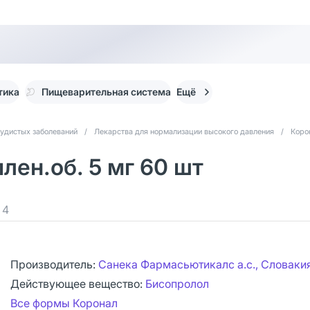
тика
Пищеварительная система
Ещё
судистых заболеваний
/
Лекарства для нормализации высокого давления
/
Коро
лен.об. 5 мг 60 шт
4
Производитель:
Санека Фармасьютикалс а.с., Словаки
Действующее вещество:
Бисопролол
Все формы Коронал