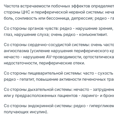
Частота встречаемости побочных эффектов определяется
стороны ЦНС и периферической нервной системы: неча
боль, сонливость или бессонница, депрессия; редко - 
Со стороны органов чувств: редко - нарушение зрения
глаз, нарушение слуха; очень редко - конъюнктивит.
Со стороны сердечно-сосудистой системы: очень часто
ангиоспазма (усиление нарушения периферического кр
нечасто - нарушение AV-проводимости, ортостатическ
недостаточности, периферические отеки.
Со стороны пищеварительной системы: часто - сухость с
редко - гепатит, повышение активности печеночных тр
Со стороны дыхательной системы: нечасто - затруднени
или у предрасположенных пациентов - ларинго- и бронх
Со стороны эндокринной системы: редко - гипергликем
получающих инсулин).