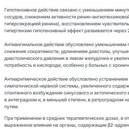
Гипотензивное действие связано с уменьшением минут
сосудов, снижением активности ренин-ангиотензиново
гиперсекрецией ренина), восстановлением чувствитель
гипертензии гипотензивный эффект развивается через 2
Антиангинальное действие обусловлено уменьшением п
снижения сократимости, удлинением диастолы, улучше
диастолического давления в левом желудочке и увел
потребность в кислороде, особенно у больных с хрони
Антиаритмическое действие обусловлено устранением 
симпатической нервной системы, увеличенного содерж
спонтанного возбуждения синусового и эктопического
в антеградном и, в меньшей степени, в ретроградном 
путям.
При применении в средних терапевтических дозах, в о
выраженное влияние на органы, содержащие β2-адрен