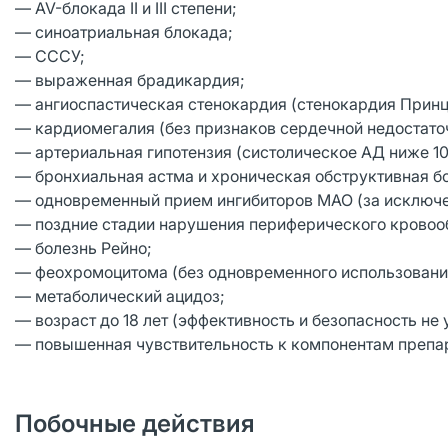
— AV-блокада II и III степени;
— синоатриальная блокада;
— СССУ;
— выраженная брадикардия;
— ангиоспастическая стенокардия (стенокардия Принц
— кардиомегалия (без признаков сердечной недостато
— артериальная гипотензия (систолическое АД ниже 100
— бронхиальная астма и хроническая обструктивная бо
— одновременный прием ингибиторов МАО (за исключе
— поздние стадии нарушения периферического кровоо
— болезнь Рейно;
— феохромоцитома (без одновременного использовани
— метаболический ацидоз;
— возраст до 18 лет (эффективность и безопасность не 
— повышенная чувствительность к компонентам препар
Побочные действия