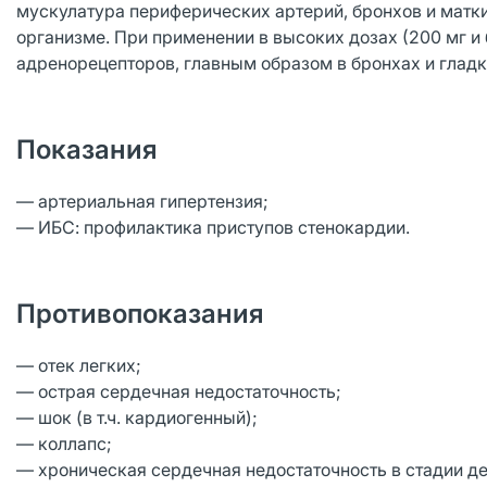
мускулатура периферических артерий, бронхов и матки
организме. При применении в высоких дозах (200 мг и
адренорецепторов, главным образом в бронхах и глад
Показания
— артериальная гипертензия;
— ИБС: профилактика приступов стенокардии.
Противопоказания
— отек легких;
— острая сердечная недостаточность;
— шок (в т.ч. кардиогенный);
— коллапс;
— хроническая сердечная недостаточность в стадии д