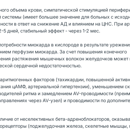
ного объема крови, симпатической стимуляцией перифер
й системы (имеет большее значение для больных с исход
ности в ответ на снижение АД и влиянием на ЦНС. При а
-5 дней, стабильный эффект - через 1-2 мес.
отребности миокарда в кислороде в результате урежени
нием перфузии миокарда. За счет повышения конечного
ичения растяжения мышечных волокон желудочков может
ческой сердечной недостаточностью.
аритмогенных факторов (тахикардии, повышенной актив
ания цАМФ, артериальной гипертензии), уменьшением с
 водителей ритма и замедлением AV-проводимости (преи
направлениях через AV-узел) и проводимости по дополни
тличие от неселективных бета-адреноблокаторов, оказыв
орецепторы (поджелудочная железа, скелетные мышцы, 