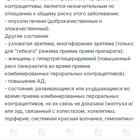
контрацептивы, является незначительным по
отношению к общему риску этого заболевания;
- опухоли печени (доброкачественные и
злокачественные).
Другие состояния
- узловатая эритема, многоформная эритема (только
для "гибкого" режима приема прием препарата);
- женщины с гипертриглицеридемией (повышенный
риск панкреатита во время приема
комбинированных пероральных контрацептивов);
- повышение АД;
- состояния, развивающиеся или ухудшающиеся во
время приема комбинированных пероральных
контрацептивов, но их связь не доказана (желтуха и/
или зуд, связанный с холестазом; холелитиаз;
порфирия; системная красная волчанка; гемолитико-
уремический синдром; хорея Сиденхема; герпес во
В корзину за
1 563
руб.
время беременности; снижение слуха, связанное с