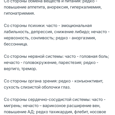
Со стороны обмена веществ и питания: редко -
повышение аппетита, анорексия, гиперкалиемия,
гипонатриемия.
Со стороны психики: часто - эмоциональная
лабильность, депрессия, снижение либидо; нечасто -
нервозность, сонливость; редко - аноргазмия,
бессонница.
Со стороны нервной системы: часто - головная боль;
нечасто - головокружение, парестезия; редко -
вертиго, тремор.
Со стороны органа зрения: редко - конъюнктивит,
сухость слизистой оболочки глаз.
Со­ стороны ­сердечно-сосудистой ­системы: часто -
мигрень; нечасто – варикозное расширение вен,
повышение АД; редко тахикардия, флебит, носовое