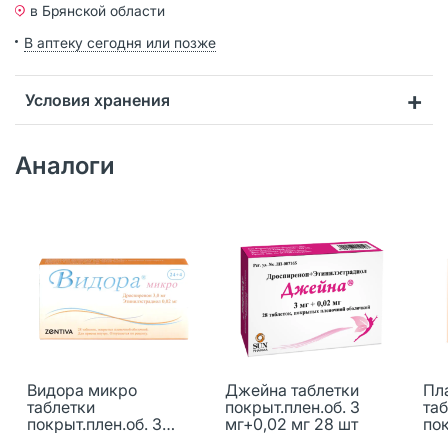
в Брянской области
В аптеку сегодня или позже
Условия хранения
Аналоги
Видора микро
Джейна таблетки
Пл
таблетки
покрыт.плен.об. 3
та
покрыт.плен.об. 3
мг+0,02 мг 28 шт
пок
мг+0,02 мг 24+4 шт
мг+