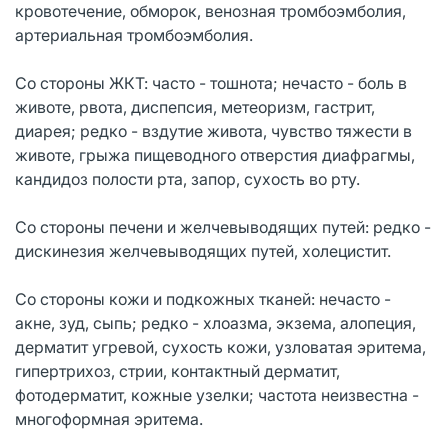
кровотечение, обморок, венозная тромбоэмболия,
артериальная ­тромбоэмболия.
Со стороны ЖКТ: часто - тошнота; нечасто - боль в
животе, рвота, диспепсия, метеоризм, гастрит,
диарея; редко - вздутие живота, чувство тяжести в
животе, грыжа пищеводного отверстия диафрагмы,
кандидоз полости рта, запор, сухость во рту.
Со стороны печени и желчевыводящих путей: редко -
дискинезия желчевыводящих путей, холецистит.
Со стороны кожи и подкожных тканей: нечасто -
акне, зуд, сыпь; редко - хлоазма, экзема, алопеция,
дерматит угревой, сухость кожи, узловатая эритема,
гипертрихоз, стрии, контактный дерматит,
фотодерматит, кожные узелки; частота неизвестна -
многоформная эритема.