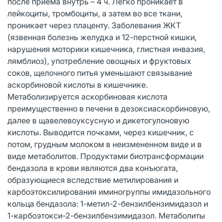
после приема внутрь – 4 ч. Легко проникает в
лейкоциты, тромбоциты, а затем во все ткани,
проникает через плаценту. Заболевания ЖКТ
(язвенная болезнь желудка и 12-перстной кишки,
нарушения моторики кишечника, глистная инвазия,
лямблиоз), употребление овощных и фруктовых
соков, щелочного питья уменьшают связывание
аскорбиновой кислоты в кишечнике.
Метаболизируется аскорбиновая кислота
преимущественно в печени в дезоксиаскорбиновую,
далее в щавелевоуксусную и дикетогулоновую
кислоты. Выводится почками, через кишечник, с
потом, грудным молоком в неизмененном виде и в
виде метаболитов. Продуктами биотрансформации
бендазола в крови являются два конъюгата,
образующиеся вследствие метилирования и
карбоэтоксилирования иминогруппы имидазольного
кольца бендазола: 1-метил-2-бензилбензимидазол и
1-карбоэтокси-2-бензилбензимидазол. Метаболиты