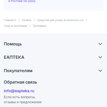
в Ростове-на-Дону
Главная
/
Гигиена
/
Средства для ухода за полостью рта
/
Уход за протезами
/
Протефикс
Помощь
Самовывоз из аптек
ЕАПТЕКА
Обмен и возврат
О компании
Что с моим заказом?
Покупателям
Карьера
Ответы на вопросы
Оплата
Поставщики
Обратная связь
Блог
Отзывы
Лицензия
info@eapteka.ru
Программа СберСпасибо
Реклама на сайте
Если есть вопросы,
отзывы и предложения
Политика конфиденциальности
Ваши товары на ЕАПТЕКЕ