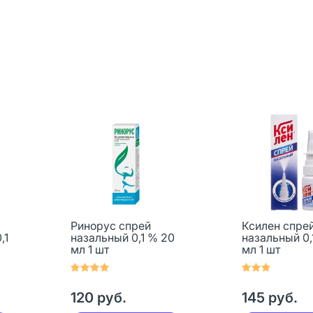
Ринорус спрей
Ксилен спре
,1
назальный 0,1 % 20
назальный 0,
мл 1 шт
мл 1 шт
120 руб.
145 руб.