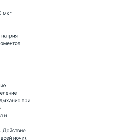
0 мкг
 натрия
воментол
ние
деление
 дыхание при
о
л и
. Действие
всей ночи).