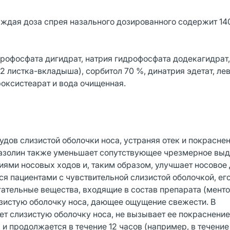
ждая доза спрея назального дозированного содержит 14
офосфата дигидрат, натрия гидрофосфата додекагидрат,
 2 листка-вкладыша), сорбитол 70 %, динатрия эдетат, ле
роксистеарат и вода очищенная.
дов слизистой оболочки носа, устраняя отек и покрасне
тазолин также уменьшает сопутствующее чрезмерное вы
иями носовых ходов и, таким образом, улучшает носовое
я пациентами с чувствительной слизистой оболочкой, ег
гательные вещества, входящие в состав препарата (менто
зистую оболочку носа, дающее ощущение свежести. В
т слизистую оболочку носа, не вызывает ее покраснение
и продолжается в течение 12 часов (например, в течение 