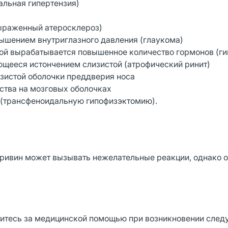
альная гипертензия)
выраженный атеросклероз)
вышением внутриглазного давления (глаукома)
зой вырабатывается повышенное количество гормонов (ги
ющееся истончением слизистой (атрофический ринит)
изистой оболочки преддверия носа
ства на мозговых оболочках
 (трансфеноидальную гипофизэктомию).
ривин может вызывать нежелательные реакции, однако 
титесь за медицинской помощью при возникновении сле