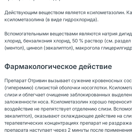
Действующим веществом является ксилометазолин. Ка
ксилометазолина (в виде гидрохлорида).
Вспомогательными веществами являются натрия дигидр
хлорид, бензалкония хлорид, 50 % раствор (см. раздел
(ментол), цинеол (эвкалиптол), макрогола глицерилгид
Фармакологическое действие
Препарат Отривин вызывает сужение кровеносных сосу
(гиперемию) слизистой оболочки носоглотки. Ксиломе
слизи и облегчает очищение заблокированных выделен
заложенности носа. Ксилометазолин хорошо переноситс
воздействие не препятствует отделению слизи. Вспомо
эвкалиптол), оказывают охлаждающее действие на сли
терапевтических концентрациях препарат не раздражае
препарата наступает через 2 минуты после применения 