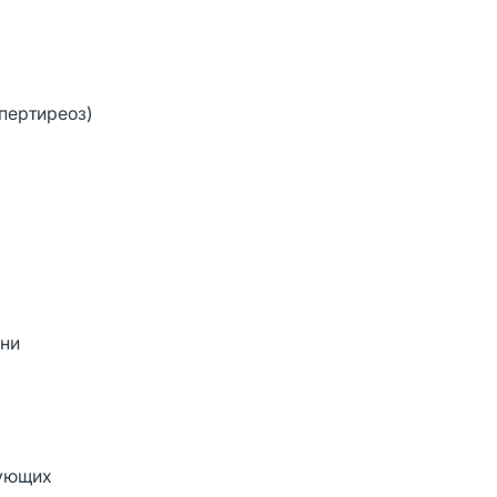
пертиреоз)
они
дующих