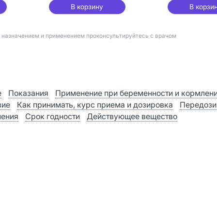
В корзину
В корзи
д назначением и применением проконсультируйтесь с врачом
е
Показания
Применение при беременности и кормлен
вие
Как принимать, курс приема и дозировка
Передози
нения
Срок годности
Действующее вещество