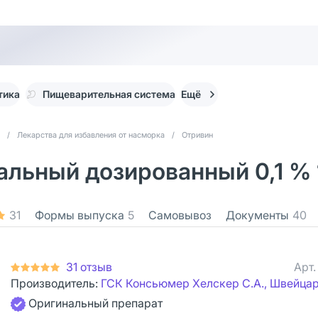
тика
Пищеварительная система
Ещё
/
Лекарства для избавления от насморка
/
Отривин
льный дозированный 0,1 % 
31
Формы выпуска
5
Самовывоз
Документы
40
31 отзыв
Арт
Производитель:
ГСК Консьюмер Хелскер С.А., Швейца
Оригинальный препарат