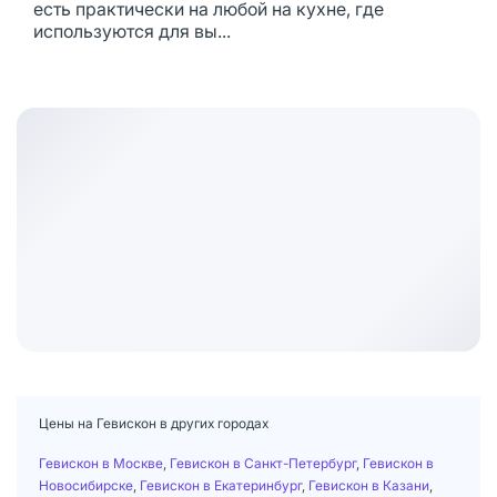
есть практически на любой на кухне, где
используются для вы...
Цены на Гевискон в других городах
Гевискон в Москве
,
Гевискон в Санкт-Петербург
,
Гевискон в
Новосибирске
,
Гевискон в Екатеринбург
,
Гевискон в Казани
,