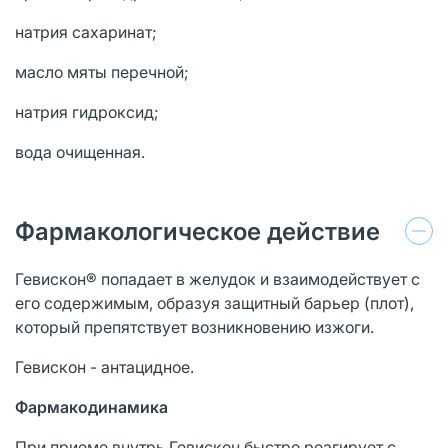
натрия сахаринат;
масло мяты перечной;
натрия гидроксид;
вода очищенная.
Фармакологическое действие
Гевискон® попадает в желудок и взаимодействует с
его содержимым, образуя защитный барьер (плот),
который препятствует возникновению изжоги.
Гевискон - антацидное.
Фармакодинамика
При приеме внутрь Гевискон быстро реагирует с