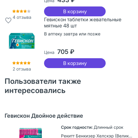
Цена
В корзину
4
отзыва
Гевискон таблетки жевательные
мятные 48 шт
В аптеку завтра или позже
705 ₽
Цена
В корзину
2
отзыва
Пользователи также
интересовались
Гевискон Двойное действие
Длинный срок
Рекитт Бенкизер Хелскэр (Великобритания) Лимитед, Великобритания