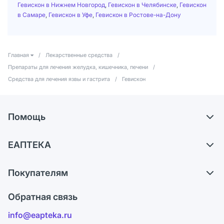
Гевискон в Нижнем Новгород
,
Гевискон в Челябинске
,
Гевискон
в Самаре
,
Гевискон в Уфе
,
Гевискон в Ростове-на-Дону
Главная
/
Лекарственные средства
/
Препараты для лечения желудка, кишечника, печени
/
Средства для лечения язвы и гастрита
/
Гевискон
Помощь
Самовывоз из аптек
ЕАПТЕКА
Обмен и возврат
О компании
Что с моим заказом?
Покупателям
Карьера
Ответы на вопросы
Оплата
Поставщики
Обратная связь
Блог
Отзывы
Лицензия
info@eapteka.ru
Программа СберСпасибо