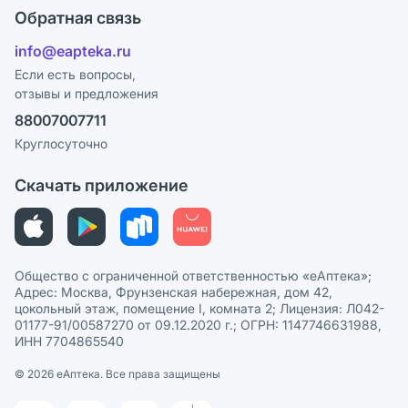
Оплата
Поставщики
Обратная связь
Блог
Отзывы
Лицензия
info@eapteka.ru
Программа СберСпасибо
Реклама на сайте
Если есть вопросы,
отзывы и предложения
Политика конфиденциальности
Ваши товары на ЕАПТЕКЕ
88007007711
Пользовательское соглашение
Сотрудничество для аптек
Круглосуточно
Политика рекомендаций
СМИ о нас
Скачать приложение
Этика и соответствие
Политика в отношении обработки персональных данных
Общество с ограниченной ответственностью «еАптека»;
Адрес: Москва, Фрунзенская набережная, дом 42,
цокольный этаж, помещение I, комната 2; Лицензия: Л042-
01177-91/00587270 от 09.12.2020 г.; ОГРН: 1147746631988,
ИНН 7704865540
© 2026 eАптека. Все права защищены