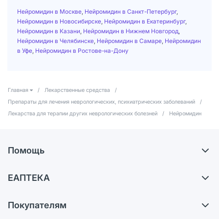
Нейромидин в Москве
,
Нейромидин в Санкт-Петербург
,
Нейромидин в Новосибирске
,
Нейромидин в Екатеринбург
,
Нейромидин в Казани
,
Нейромидин в Нижнем Новгород
,
Нейромидин в Челябинске
,
Нейромидин в Самаре
,
Нейромидин
в Уфе
,
Нейромидин в Ростове-на-Дону
Главная
/
Лекарственные средства
/
Препараты для лечения неврологических, психиатрических заболеваний
/
Лекарства для терапии других неврологических болезней
/
Нейромидин
Помощь
Самовывоз из аптек
ЕАПТЕКА
Обмен и возврат
О компании
Что с моим заказом?
Покупателям
Карьера
Ответы на вопросы