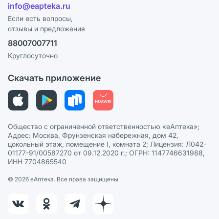
Лицензия
info@eapteka.ru
Программа СберСпасибо
Реклама на сайте
Если есть вопросы,
отзывы и предложения
Политика конфиденциальности
Ваши товары на ЕАПТЕКЕ
88007007711
Пользовательское соглашение
Сотрудничество для аптек
Круглосуточно
Политика рекомендаций
СМИ о нас
Скачать приложение
Этика и соответствие
Политика в отношении обработки персональных данных
Общество с ограниченной ответственностью «еАптека»;
Адрес: Москва, Фрунзенская набережная, дом 42,
цокольный этаж, помещение I, комната 2; Лицензия: Л042-
01177-91/00587270 от 09.12.2020 г.; ОГРН: 1147746631988,
ИНН 7704865540
© 2026 eАптека. Все права защищены