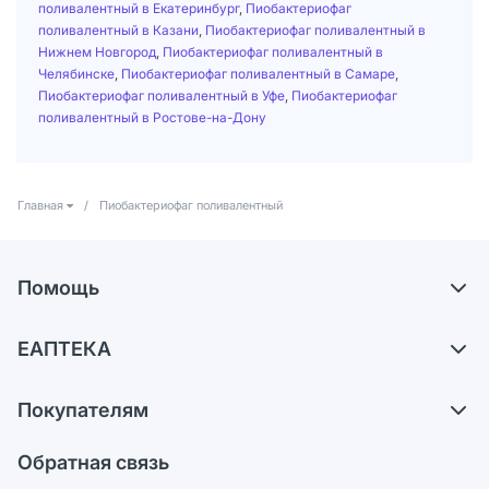
поливалентный в Екатеринбург
,
Пиобактериофаг
поливалентный в Казани
,
Пиобактериофаг поливалентный в
Нижнем Новгород
,
Пиобактериофаг поливалентный в
Челябинске
,
Пиобактериофаг поливалентный в Самаре
,
Пиобактериофаг поливалентный в Уфе
,
Пиобактериофаг
поливалентный в Ростове-на-Дону
Главная
/
Пиобактериофаг поливалентный
Помощь
Самовывоз из аптек
ЕАПТЕКА
Обмен и возврат
О компании
Что с моим заказом?
Покупателям
Карьера
Ответы на вопросы
Оплата
Поставщики
Обратная связь
Блог
Отзывы