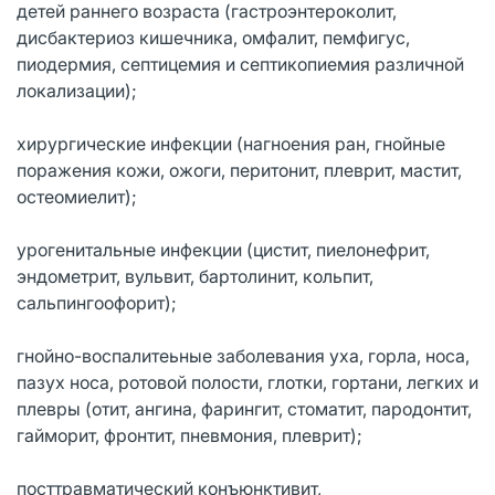
детей раннего возраста (гастроэнтероколит,
дисбактериоз кишечника, омфалит, пемфигус,
пиодермия, септицемия и септикопиемия различной
локализации);
хирургические инфекции (нагноения ран, гнойные
поражения кожи, ожоги, перитонит, плеврит, мастит,
остеомиелит);
урогенитальные инфекции (цистит, пиелонефрит,
эндометрит, вульвит, бартолинит, кольпит,
сальпингоофорит);
гнойно-воспалитеьные заболевания уха, горла, носа,
пазух носа, ротовой полости, глотки, гортани, легких и
плевры (отит, ангина, фарингит, стоматит, пародонтит,
гайморит, фронтит, пневмония, плеврит);
посттравматический конъюнктивит,