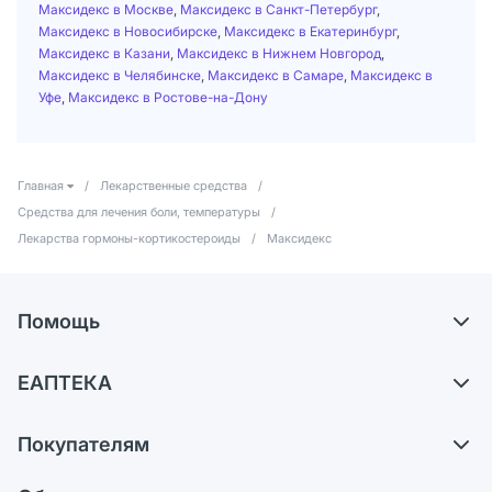
Максидекс в Москве
,
Максидекс в Санкт-Петербург
,
Максидекс в Новосибирске
,
Максидекс в Екатеринбург
,
Максидекс в Казани
,
Максидекс в Нижнем Новгород
,
Максидекс в Челябинске
,
Максидекс в Самаре
,
Максидекс в
Уфе
,
Максидекс в Ростове-на-Дону
Главная
/
Лекарственные средства
/
Средства для лечения боли, температуры
/
Лекарства гормоны-кортикостероиды
/
Максидекс
Помощь
Самовывоз из аптек
ЕАПТЕКА
Обмен и возврат
О компании
Что с моим заказом?
Покупателям
Карьера
Ответы на вопросы
Оплата
Поставщики