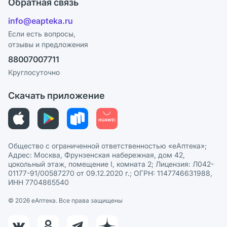
Обратная связь
Блог
Отзывы
Лицензия
info@eapteka.ru
Программа СберСпасибо
Реклама на сайте
Если есть вопросы,
отзывы и предложения
Политика конфиденциальности
Ваши товары на ЕАПТЕКЕ
88007007711
Пользовательское соглашение
Сотрудничество для аптек
Круглосуточно
Политика рекомендаций
СМИ о нас
Скачать приложение
Этика и соответствие
Политика в отношении обработки персональных данных
Общество с ограниченной ответственностью «еАптека»;
Адрес: Москва, Фрунзенская набережная, дом 42,
цокольный этаж, помещение I, комната 2; Лицензия: Л042-
01177-91/00587270 от 09.12.2020 г.; ОГРН: 1147746631988,
ИНН 7704865540
© 2026 eАптека. Все права защищены