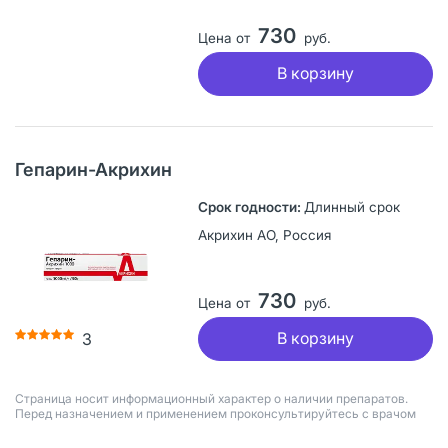
730
Цена от
руб.
В корзину
Гепарин-Акрихин
Длинный срок
Акрихин АО, Россия
730
Цена от
руб.
В корзину
3
Страница носит информационный характер о наличии препаратов.
Перед назначением и применением проконсультируйтесь с врачом