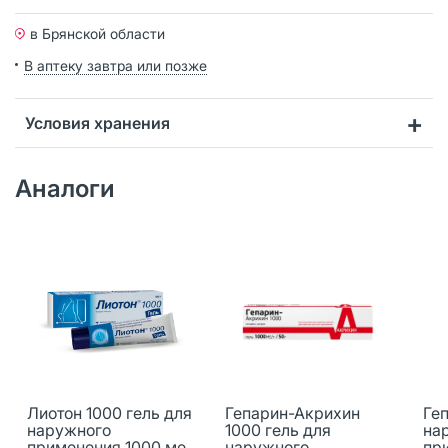
в Брянской области
В аптеку завтра или позже
Условия хранения
Аналоги
Лиотон 1000 гель для
Гепарин-Акрихин
Геп
наружного
1000 гель для
на
применения 1000 ме/г
наружного
пр