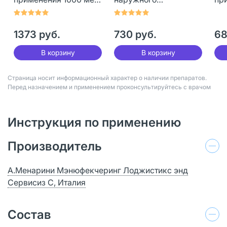
100 г 1 шт
применения 1000 ме/г
50 
50 г 1 шт
1373 руб.
730 руб.
68
В корзину
В корзину
Страница носит информационный характер о наличии препаратов.
Перед назначением и применением проконсультируйтесь с врачом
Инструкция по применению
Производитель
А.Менарини Мэнюфекчеринг Лоджистикс энд
Сервисиз С, Италия
Состав