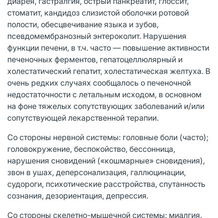
диарея, гастралгия, острый панкреатит, глоссит,
стоматит, кандидоз слизистой оболочки ротовой
полости, обесцвечивание языка и зубов,
псевдомембранозный энтероколит. Нарушения
функции печени, в т.ч. часто — повышение активности
печеночных ферментов, гепатоцеллюлярный и
холестатический гепатит, холестатическая желтуха. В
очень редких случаях сообщалось о печеночной
недостаточности с летальным исходом, в основном
на фоне тяжелых сопутствующих заболеваний и/или
сопутствующей лекарственной терапии.
Со стороны нервной системы: головные боли (часто);
головокружение, беспокойство, бессонница,
нарушения сновидений («кошмарные» сновидения),
звон в ушах, деперсонализация, галлюцинации,
судороги, психотические расстройства, спутанность
сознания, дезориентация, депрессия.
Со стороны скелетно-мышечной системы: миалгия.