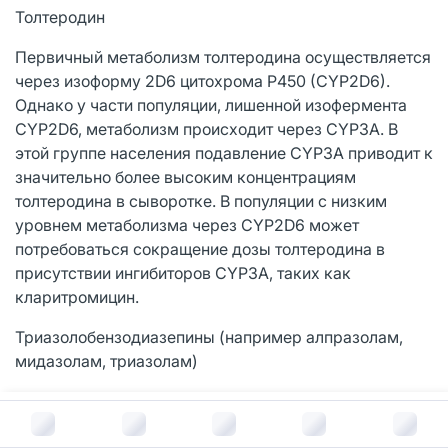
Толтеродин
Первичный метаболизм толтеродина осуществляется
через изоформу 2D6 цитохрома P450 (CYP2D6).
Однако у части популяции, лишенной изофермента
CYP2D6, метаболизм происходит через CYP3A. В
этой группе населения подавление CYP3A приводит к
значительно более высоким концентрациям
толтеродина в сыворотке. В популяции с низким
уровнем метаболизма через CYP2D6 может
потребоваться сокращение дозы толтеродина в
присутствии ингибиторов CYP3A, таких как
кларитромицин.
Триазолобензодиазепины (например алпразолам,
мидазолам, триазолам)
При совместном назначении мидазолама и
В корзину за
581
руб.
кларитромицина (500 мг 2 раза в день) отмечалось