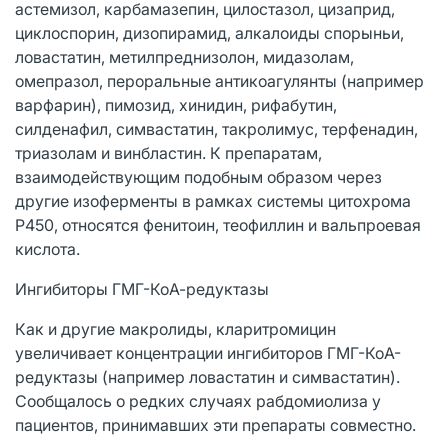
астемизол, карбамазепин, цилостазол, цизаприд,
циклоспорин, дизопирамид, алкалоиды спорыньи,
ловастатин, метилпреднизолон, мидазолам,
омепразол, пероральные антикоагулянты (например
варфарин), пимозид, хинидин, рифабутин,
силденафил, симвастатин, такролимус, терфенадин,
триазолам и винбластин. К препаратам,
взаимодействующим подобным образом через
другие изоферменты в рамках системы цитохрома
P450, относятся фенитоин, теофиллин и вальпроевая
кислота.
Ингибиторы ГМГ-КоА-редуктазы
Как и другие макролиды, кларитромицин
увеличивает концентрации ингибиторов ГМГ-КоА-
редуктазы (например ловастатин и симвастатин).
Сообщалось о редких случаях рабдомиолиза у
пациентов, принимавших эти препараты совместно.