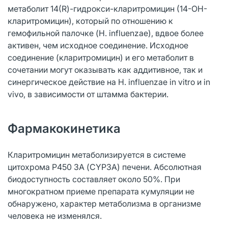
метаболит 14(R)-гидрокси-кларитромицин (14-ОН-
кларитромицин), который по отношению к
гемофильной палочке (H. influenzae), вдвое более
активен, чем исходное соединение. Исходное
соединение (кларитромицин) и его метаболит в
сочетании могут оказывать как аддитивное, так и
синергическое действие на H. influenzae in vitro и in
vivo, в зависимости от штамма бактерии.
Фармакокинетика
Кларитромицин метаболизируется в системе
цитохрома Р450 3А (CYP3A) печени. Абсолютная
биодоступность составляет около 50%. При
многократном приеме препарата кумуляции не
обнаружено, характер метаболизма в организме
человека не изменялся.