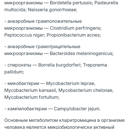
микроорганизмы — Bordetella pertussis; Pasteurella
multocida; Neisseria gonorrhoeae;
- анаэробные грамположительные
микроорганизмы — Clostridium perfringens;
Peptococcus niger; Propionibacterium acnes;
- анаэробные грамотрицательные
микроорганизмы — Bacteroides melaninogenicus;
- спирохеты — Borrelia burgdorferi; Treponema
pallidum;
- микобактерии — Mycobacterium leprae,
Mycobacterium kansasii, Mycobacterium chelonae,
Mycobacterium fortuitum;
- кампилобактерии — Campylobacter jejuni.
Основным метаболитом кларитромицина в организме
человека является микробиологически активный