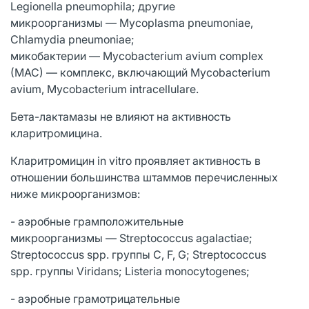
Legionella pneumophila; другие
микроорганизмы — Mycoplasma pneumoniae,
Chlamydia pneumoniae;
микобактерии — Mycobacterium avium complex
(MAC) — комплекс, включающий Mycobacterium
avium, Mycobacterium intracellulare.
Бета-лактамазы не влияют на активность
кларитромицина.
Кларитромицин in vitro проявляет активность в
отношении большинства штаммов перечисленных
ниже микроорганизмов:
- аэробные грамположительные
микроорганизмы — Streptococcus agalactiae;
Streptococcus spp. группы C, F, G; Streptococcus
spp. группы Viridans; Listeria monocytogenes;
- аэробные грамотрицательные