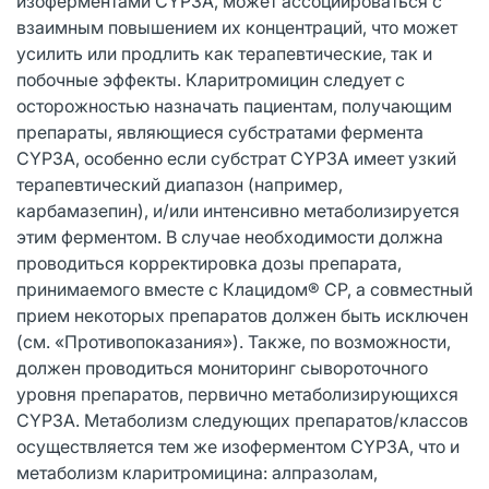
изоферментами CYP3A, может ассоциироваться с
взаимным повышением их концентраций, что может
усилить или продлить как терапевтические, так и
побочные эффекты. Кларитромицин следует с
осторожностью назначать пациентам, получающим
препараты, являющиеся субстратами фермента
CYP3A, особенно если субстрат CYP3A имеет узкий
терапевтический диапазон (например,
карбамазепин), и/или интенсивно метаболизируется
этим ферментом. В случае необходимости должна
проводиться корректировка дозы препарата,
принимаемого вместе с Клацидом® СР, а совместный
прием некоторых препаратов должен быть исключен
(см. «Противопоказания»). Также, по возможности,
должен проводиться мониторинг сывороточного
уровня препаратов, первично метаболизирующихся
CYP3A. Метаболизм следующих препаратов/классов
осуществляется тем же изоферментом CYP3A, что и
метаболизм кларитромицина: алпразолам,