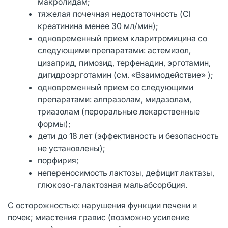
макролидам;
тяжелая почечная недостаточность (Cl
креатинина менее 30 мл/мин);
одновременный прием кларитромицина со
следующими препаратами: астемизол,
цизаприд, пимозид, терфенадин, эрготамин,
дигидроэрготамин (см. «Взаимодействие» );
одновременный прием со следующими
препаратами: алпразолам, мидазолам,
триазолам (пероральные лекарственные
формы);
дети до 18 лет (эффективность и безопасность
не установлены);
порфирия;
непереносимость лактозы, дефицит лактазы,
глюкозо-галактозная мальабсорбция.
С осторожностью: нарушения функции печени и
почек; миастения гравис (возможно усиление