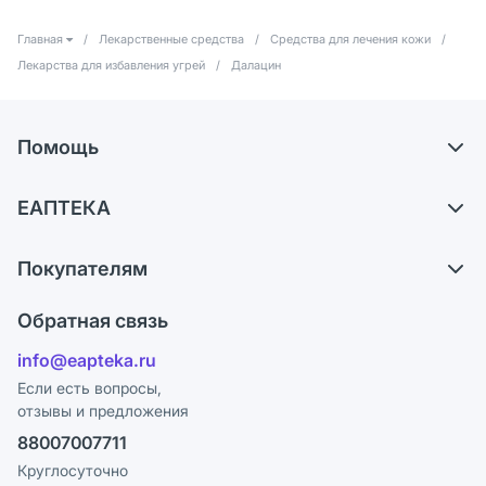
Главная
/
Лекарственные средства
/
Средства для лечения кожи
/
Лекарства для избавления угрей
/
Далацин
Помощь
Самовывоз из аптек
ЕАПТЕКА
Обмен и возврат
О компании
Что с моим заказом?
Покупателям
Карьера
Ответы на вопросы
Оплата
Поставщики
Обратная связь
Блог
Отзывы
Лицензия
info@eapteka.ru
Программа СберСпасибо
Реклама на сайте
Если есть вопросы,
отзывы и предложения
Политика конфиденциальности
Ваши товары на ЕАПТЕКЕ
88007007711
Пользовательское соглашение
Сотрудничество для аптек
Круглосуточно
Политика рекомендаций