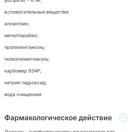
в
спомогательные вещества:
аллантоин;
метилпарабен;
пропиленгликоль;
полиэтиленгликоль;
карбомер 934Р;
натрия гидроксид;
вода очищенная
Фармакологическое действие
Далацин - антибиотик группы линкозамидов для