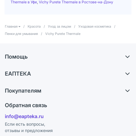
Thermale в Уфе
,
Vichy Purete Thermale в Ростове-на-Дону
Главная
/
Красота
/
Уход за лицом
/
Уходовая косметика
/
Пенки для умывания
/
Vichy Purete Thermale
Помощь
Доставка
ЕАПТЕКА
Самовывоз из аптек
О компании
Обмен и возврат
Покупателям
Карьера
Что с моим заказом?
Оплата
Поставщики
Обратная связь
Ответы на вопросы
Отзывы
Лицензия
info@eapteka.ru
Блог
Программа СберСпасибо
Реклама на сайте
Если есть вопросы,
отзывы и предложения
Политика конфиденциальности
Ваши товары на ЕАПТЕКЕ