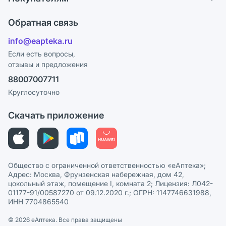
Карьера
Что с моим заказом?
Оплата
Поставщики
Обратная связь
Ответы на вопросы
Отзывы
Лицензия
info@eapteka.ru
Блог
Программа СберСпасибо
Реклама на сайте
Если есть вопросы,
отзывы и предложения
Политика конфиденциальности
Ваши товары на ЕАПТЕКЕ
88007007711
Пользовательское соглашение
Сотрудничество для аптек
Круглосуточно
Политика рекомендаций
СМИ о нас
Скачать приложение
Этика и соответствие
Политика в отношении обработки персональных данных
Общество с ограниченной ответственностью «еАптека»;
Адрес: Москва, Фрунзенская набережная, дом 42,
цокольный этаж, помещение I, комната 2; Лицензия: Л042-
01177-91/00587270 от 09.12.2020 г.; ОГРН: 1147746631988,
ИНН 7704865540
© 2026 eАптека. Все права защищены