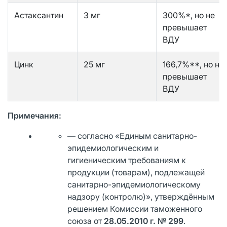
Астаксантин
3 мг
300%*, но не
превышает
ВДУ
Цинк
25 мг
166,7%**, но не
превышает
ВДУ
Примечания:
— согласно «Единым санитарно-
эпидемиологическим и
гигиеническим требованиям к
продукции (товарам), подлежащей
санитарно-эпидемиологическому
надзору (контролю)», утверждённым
решением Комиссии таможенного
союза от
28.05.2010 г. № 299
.