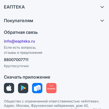
Доставка
ЕАПТЕКА
Самовывоз из аптек
О компании
Обмен и возврат
Покупателям
Карьера
Что с моим заказом?
Оплата
Поставщики
Обратная связь
Ответы на вопросы
Отзывы
Лицензия
info@eapteka.ru
Блог
Программа СберСпасибо
Реклама на сайте
Если есть вопросы,
отзывы и предложения
Политика конфиденциальности
Ваши товары на ЕАПТЕКЕ
88007007711
Пользовательское соглашение
Сотрудничество для аптек
Круглосуточно
Политика рекомендаций
СМИ о нас
Скачать приложение
Этика и соответствие
Политика в отношении обработки персональных данных
Общество с ограниченной ответственностью «еАптека»;
Адрес: Москва, Фрунзенская набережная, дом 42,