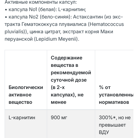
Активные компоненты капсул:
• капсула No1 (белая): L-карнитин;
• капсула No2 (бело-синяя): Астаксантин (из экс-
тракта Гематококкуса плувиалиса (Hematococcus
pluvialis)), цинка цитрат, экстракт корня Маки
перуанской (Lepidium Meyenii).
Содержание
вещества в
рекомендуемой
суточной дозе
Биологически
(в 2-х
% от
активное
капсулах), не
установленных
вещество
менее
нормативов
L-карнитин
900 мг
300%*, но не
превышает
ВДУ