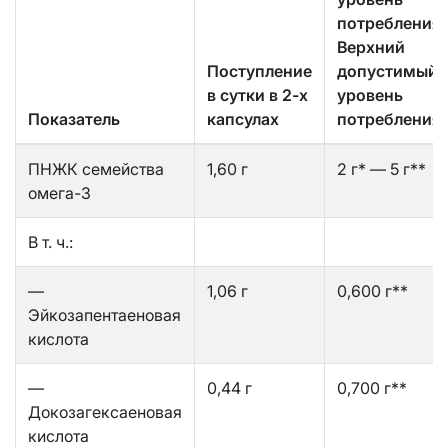
потребления
Верхний
Поступление
допустимый
в сутки в 2-х
уровень
Показатель
капсулах
потребления
ПНЖК семейства
1,60 г
2 г* — 5 г**
омега-3
В т. ч.:
—
1,06 г
0,600 г**
Эйкозапентаеновая
кислота
—
0,44 г
0,700 г**
Докозагексаеновая
кислота