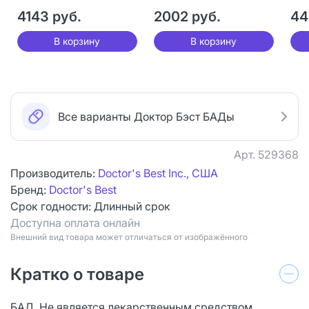
массой 1450 мг 120 шт
в банках с мерной
Bon
4143 руб.
ложкой 200 г 1 шт
2002 руб.
кап
44
мг 
В корзину
В корзину
Все варианты Доктор Бэст БАДы
Арт.
529368
Производитель:
Doctor's Best Inc., США
Бренд:
Doctor's Best
Срок годности:
Длинный срок
Доступна оплата онлайн
Bнешний вид товара может отличаться от изображённого
Кратко о товаре
БАД. Не является лекарственным средством.