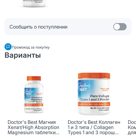
Сообщить о поступлении
Промокод за покупку
Варианты
Doctor's Best Магния
Doctor's Best Коллаген
Doc
Хелат/High Absorption
1 и 3 типа / Collagen
Ком
Magnesium таблетки
Types 1 and 3 порошок
для