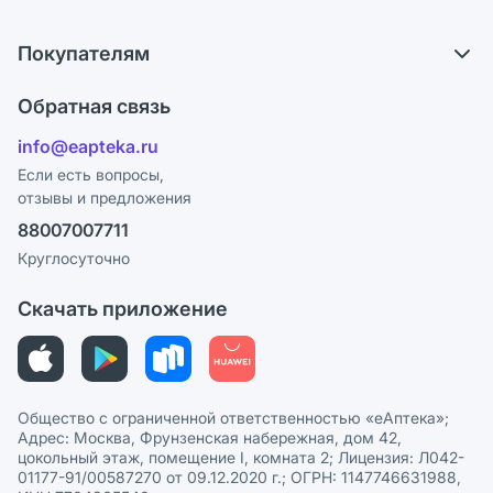
Самовывоз из аптек
О компании
Обмен и возврат
Покупателям
Карьера
Что с моим заказом?
Оплата
Поставщики
Обратная связь
Ответы на вопросы
Отзывы
Лицензия
info@eapteka.ru
Блог
Программа СберСпасибо
Реклама на сайте
Если есть вопросы,
отзывы и предложения
Политика конфиденциальности
Ваши товары на ЕАПТЕКЕ
88007007711
Пользовательское соглашение
Сотрудничество для аптек
Круглосуточно
Политика рекомендаций
СМИ о нас
Скачать приложение
Этика и соответствие
Политика в отношении обработки персональных данных
Общество с ограниченной ответственностью «еАптека»;
Адрес: Москва, Фрунзенская набережная, дом 42,
цокольный этаж, помещение I, комната 2; Лицензия: Л042-
01177-91/00587270 от 09.12.2020 г.; ОГРН: 1147746631988,