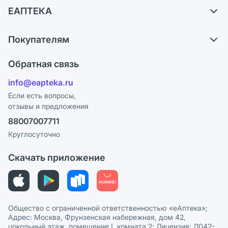
ЕАПТЕКА
Самовывоз из аптек
О компании
Обмен и возврат
Покупателям
Карьера
Что с моим заказом?
Оплата
Поставщики
Обратная связь
Ответы на вопросы
Отзывы
Лицензия
info@eapteka.ru
Блог
Программа СберСпасибо
Реклама на сайте
Если есть вопросы,
отзывы и предложения
Политика конфиденциальности
Ваши товары на ЕАПТЕКЕ
88007007711
Пользовательское соглашение
Сотрудничество для аптек
Круглосуточно
Политика рекомендаций
СМИ о нас
Скачать приложение
Этика и соответствие
Политика в отношении обработки персональных данных
Общество с ограниченной ответственностью «еАптека»;
Адрес: Москва, Фрунзенская набережная, дом 42,
цокольный этаж, помещение I, комната 2; Лицензия: Л042-