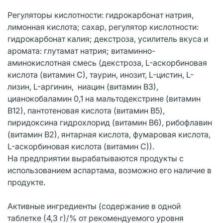
Регуляторы кислотности: гидрокарбонат натрия,
лимонная кислота; сахар, регулятор кислотности:
гидрокарбонат калия; декстроза, усилитель вкуса и
аромата: глутамат натрия; витаминно-
аминокислотная смесь (декстроза, L-аскорбиновая
кислота (витамин С), таурин, инозит, L-цистин, L-
лизин, L-аргинин, ниацин (витамин В3),
цианокобаламин 0,1 на мальтодекстрине (витамин
В12), пантотеновая кислота (витамин B5),
пиридоксина гидрохлорид (витамин В6), рибофлавин
(витамин В2), янтарная кислота, фумаровая кислота,
L-аскорбиновая кислота (витамин С)).
На предприятии вырабатываются продукты с
использованием аспартама, возможно его наличие в
продукте.
Активные ингредиенты (содержание в одной
таблетке (4,3 г)/% от рекомендуемого уровня