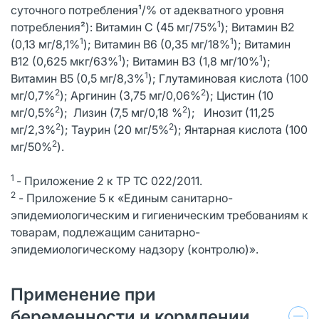
суточного потребления¹/% от адекватного уровня
1
потребления²): Витамин С (45 мг/75%
); Витамин В2
1
1
(0,13 мг/8,1%
); Витамин В6 (0,35 мг/18%
); Витамин
1
1
В12 (0,625 мкг/63%
); Витамин В3 (1,8 мг/10%
);
1
Витамин B5 (0,5 мг/8,3%
); Глутаминовая кислота (100
2
2
мг/0,7%
); Аргинин (3,75 мг/0,06%
); Цистин (10
2
2
мг/0,5%
); Лизин (7,5 мг/0,18 %
); Инозит (11,25
2
2
мг/2,3%
); Таурин (20 мг/5%
); Янтарная кислота (100
2
мг/50%
).
1
- Приложение 2 к ТР ТС 022/2011.
2
- Приложение 5 к «Единым санитарно-
эпидемиологическим и гигиеническим требованиям к
товарам, подлежащим санитарно-
эпидемиологическому надзору (контролю)».
Применение при
беременности и кормлении