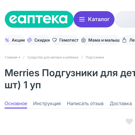
Каталог
Акции
Скидки
Гемотест
Мама и малыш
Ле
Главная
/
Средства для матери и ребенка
/
Подгузники
Merries Подгузники для де
шт) 1 уп
Основное
Инструкция
Написать отзыв
Доставка