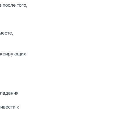
 после того,
месте,
фиксирующих
опадания
ивести к