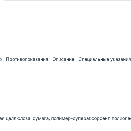
ю
Противопоказания
Описание
Специальные указания
ая целлюлоза, бумага, полимер-суперабсорбент, полиол