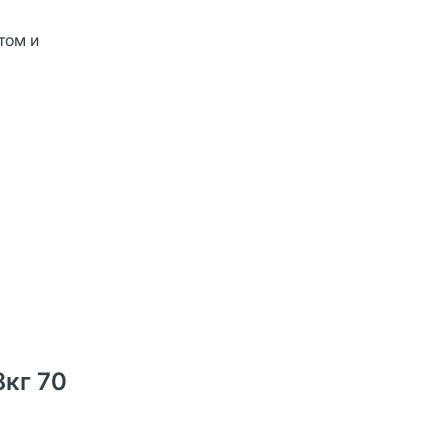
том и
8кг 70