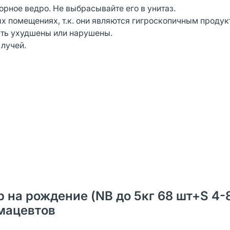
рное ведро. Не выбрасывайте его в унитаз.
ых помещениях, т.к. они являются гигроскопичным продук
ыть ухудшены или нарушены.
 лучей.
р на рождение (NB до 5кг 68 шт+S 4-
рмацевтов