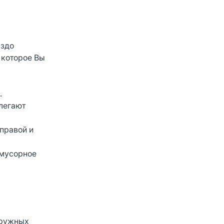
аздо
 которое Вы
.
блегают
 правой и
 мусорное
аружных