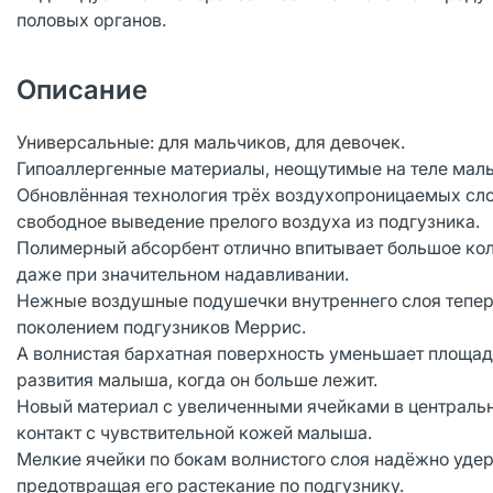
половых органов.
Описание
Универсальные: для мальчиков, для девочек.
Гипоаллергенные материалы, неощутимые на теле малы
Обновлённая технология трёх воздухопроницаемых сло
свободное выведение прелого воздуха из подгузника.
Полимерный абсорбент отлично впитывает большое коли
даже при значительном надавливании.
Нежные воздушные подушечки внутреннего слоя тепер
поколением подгузников Меррис.
А волнистая бархатная поверхность уменьшает площадь
развития малыша, когда он больше лежит.
Новый материал с увеличенными ячейками в центральн
контакт с чувствительной кожей малыша.
Мелкие ячейки по бокам волнистого слоя надёжно уде
предотвращая его растекание по подгузнику.