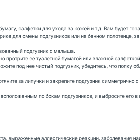
умагу, салфетки для ухода за кожей и т.д. Вам будет гор
рике для смены подгузников или на банном полотенце, за
ьзованный подгузник с малыша.
о протрите ее туалетной бумагой или влажной салфеткой
ите под нее чистый подгузник, убедитесь, что попку о
тяните за липучки и закрепите подгузник симметрично с
 расположенным по бокам подгузников, и выбросите его в
та, выраженные аллергические реакции, заболевания н