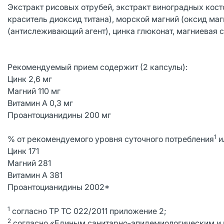
Экстракт рисовых отрубей, экстракт виноградных кос
краситель диоксид титана), морской магний (оксид ма
(антислеживающий агент), цинка глюконат, магниевая с
Рекомендуемый прием содержит (2 капсулы):
Цинк 2,6 мг
Магний 110 мг
Витамин А 0,3 мг
Проантоцианидины 200 мг
1
% от рекомендуемого уровня суточного потребления
и
Цинк 171
Магний 281
Витамин А 381
Проантоцианидины 2002*
1
согласно ТР ТС 022/2011 приложение 2;
2
согласно «Единым санитарно-эпидемиологическим и 