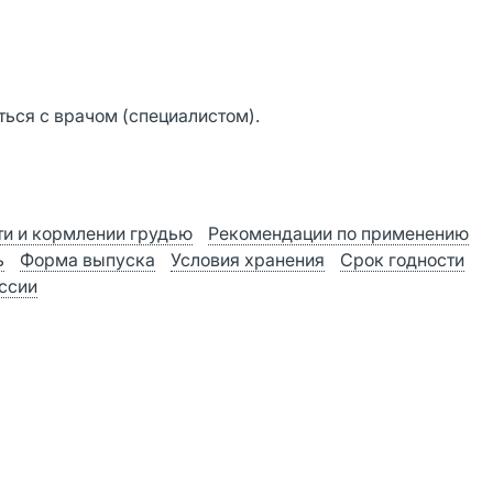
ься с врачом (специалистом).
и и кормлении грудью
Рекомендации по применению
ь
Форма выпуска
Условия хранения
Срок годности
оссии