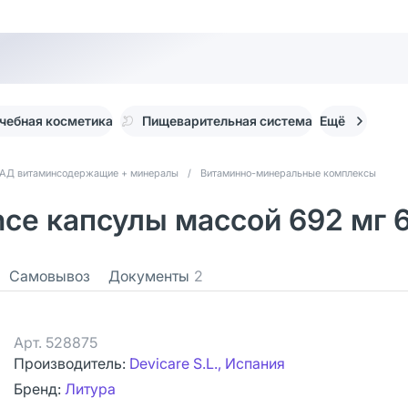
чебная косметика
Пищеварительная система
Ещё
АД витаминсодержащие + минералы
/
Витаминно-минеральные комплексы
nce капсулы массой 692 мг 
Самовывоз
Документы
2
Арт.
528875
Производитель:
Devicare S.L., Испания
Бренд:
Литура