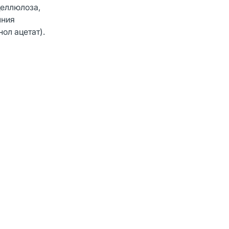
целлюлоза,
мния
ол ацетат).