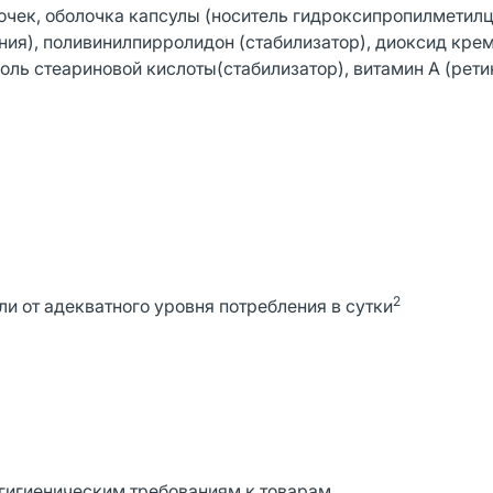
точек, оболочка капсулы (носитель гидроксипропилметил
гния), поливинилпирролидон (стабилизатор), диоксид кре
оль стеариновой кислоты(стабилизатор), витамин А (ретин
2
ли от адекватного уровня потребления в сутки
гигиеническим требованиям к товарам,