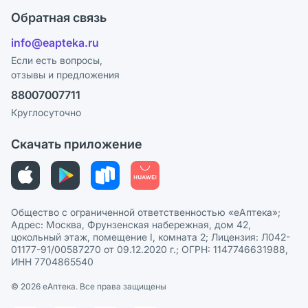
Оплата
Поставщики
Обратная связь
Ответы на вопросы
Отзывы
Лицензия
info@eapteka.ru
Блог
Программа СберСпасибо
Реклама на сайте
Если есть вопросы,
отзывы и предложения
Политика конфиденциальности
Ваши товары на ЕАПТЕКЕ
88007007711
Пользовательское соглашение
Сотрудничество для аптек
Круглосуточно
Политика рекомендаций
СМИ о нас
Скачать приложение
Этика и соответствие
Политика в отношении обработки персональных данных
Общество с ограниченной ответственностью «еАптека»;
Адрес: Москва, Фрунзенская набережная, дом 42,
цокольный этаж, помещение I, комната 2; Лицензия: Л042-
01177-91/00587270 от 09.12.2020 г.; ОГРН: 1147746631988,
ИНН 7704865540
© 2026 eАптека. Все права защищены