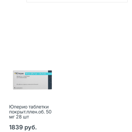
Юперио таблетки
покрыт.плен.об. 50
мг 28 шт
1839 руб.