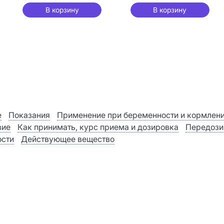
В корзину
В корзину
е
Показания
Применение при беременности и кормлен
вие
Как принимать, курс приема и дозировка
Передози
ости
Действующее вещество