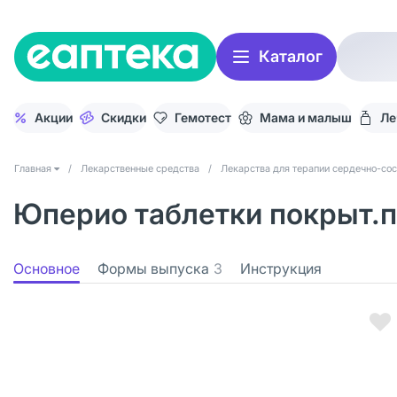
Каталог
Акции
Скидки
Гемотест
Мама и малыш
Ле
Главная
/
Лекарственные средства
/
Лекарства для терапии сердечно-со
Юперио таблетки покрыт.пл
Основное
Формы выпуска
3
Инструкция