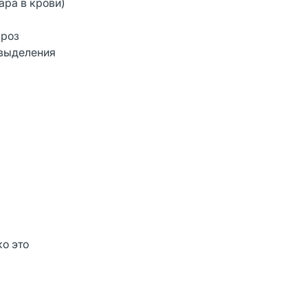
ара в крови)
рроз
 выделения
о это