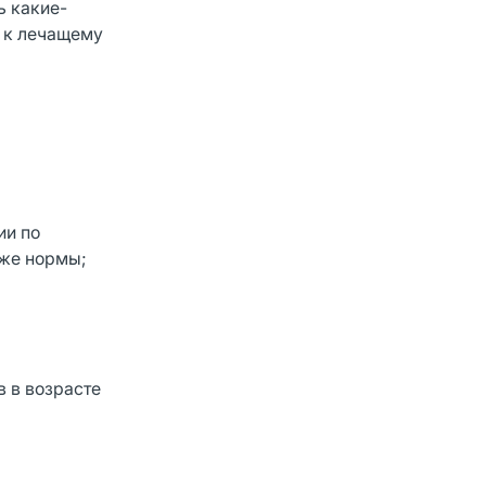
ь какие-
ь к лечащему
ии по
иже нормы;
в в возрасте