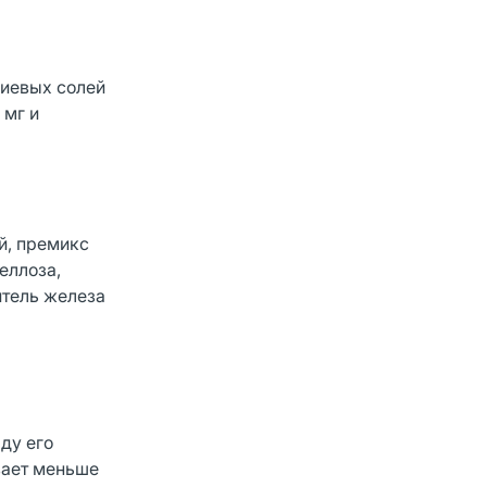
риевых солей
 мг и
й, премикс
еллоза,
итель железа
ду его
вает меньше