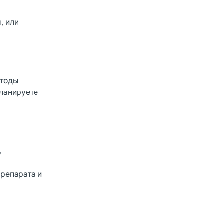
, или
етоды
планируете
,
препарата и