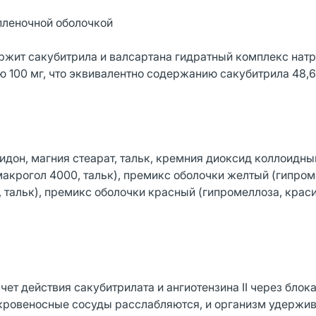
 пленочной оболочкой
ержит сакубитрила и валсартана гидратный комплекс нат
ую 100 мг, что эквивалентно содержанию сакубитрила 48,6
дон, магния стеарат, тальк, кремния диоксид коллоидны
 макрогол 4000, тальк), премикс оболочки желтый (гипром
, тальк), премикс оболочки красный (гипромеллоза, крас
т действия сакубитрилата и ангиотензина II через блока
е кровеносные сосуды расслабляются, и организм удержи