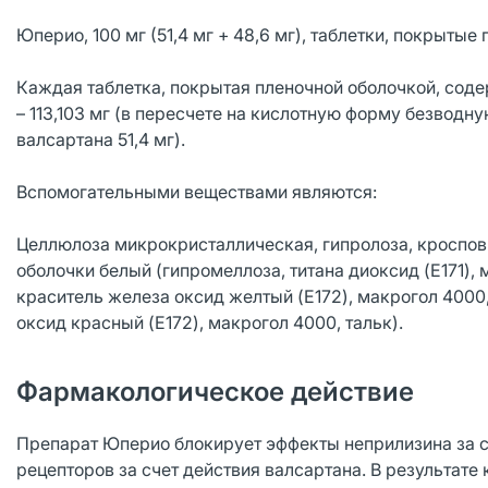
Юперио, 100 мг (51,4 мг + 48,6 мг), таблетки, покрытые
Каждая таблетка, покрытая пленочной оболочкой, сод
– 113,103 мг (в пересчете на кислотную форму безводн
валсартана 51,4 мг).
Вспомогательными веществами являются:
Целлюлоза микрокристаллическая, гипролоза, кроспови
оболочки белый (гипромеллоза, титана диоксид (E171),
краситель железа оксид желтый (E172), макрогол 4000
оксид красный (E172), макрогол 4000, тальк).
Фармакологическое действие
Препарат Юперио блокирует эффекты неприлизина за сче
рецепторов за счет действия валсартана. В результат