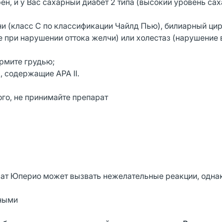
н, и у Вас сахарный диабет 2 типа (высокий уровень сах
ни (класс С по классификации Чайлд Пью), билиарный ци
 при нарушении оттока желчи) или холестаз (нарушение
ормите грудью;
 содержащие АРА II.
го, не принимайте препарат
рат Юперио может вызвать нежелательные реакции, однак
зными