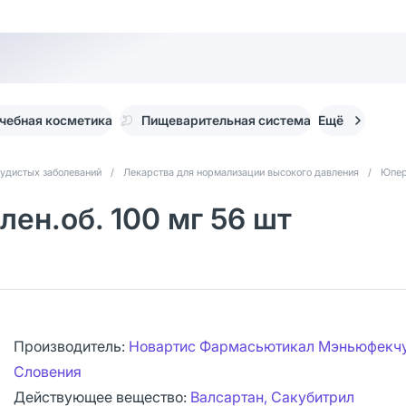
чебная косметика
Пищеварительная система
Ещё
судистых заболеваний
/
Лекарства для нормализации высокого давления
/
Юпер
ен.об. 100 мг 56 шт
Производитель:
Новартис Фармасьютикал Мэньюфекчу
Словения
Действующее вещество:
Валсартан, Сакубитрил