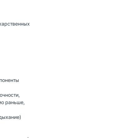
екарственных
мпоненты
очности,
ио раньше,
 дыхание)