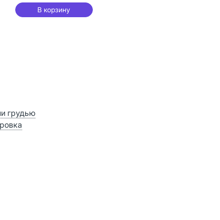
В корзину
ии грудью
ровка