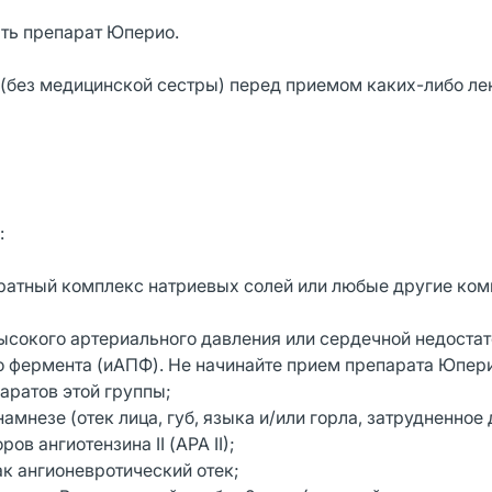
ать препарат Юперио.
 (без медицинской сестры) перед приемом каких-либо л
:
идратный комплекс натриевых солей или любые другие ко
ысокого артериального давления или сердечной недостат
фермента (иАПФ). Не начинайте прием препарата Юпер
аратов этой группы;
намнезе (отек лица, губ, языка и/или горла, затрудненное
в ангиотензина II (АРА II);
ак ангионевротический отек;