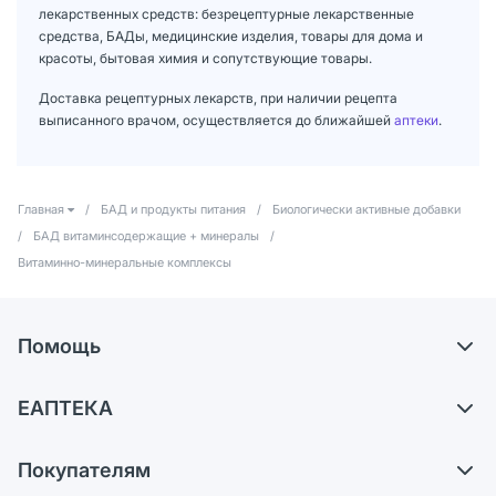
лекарственных средств: безрецептурные лекарственные
средства, БАДы, медицинские изделия, товары для дома и
красоты, бытовая химия и сопутствующие товары.
Доставка рецептурных лекарств, при наличии рецепта
выписанного врачом, осуществляется до ближайшей
аптеки
.
Главная
/
БАД и продукты питания
/
Биологически активные добавки
/
БАД витаминсодержащие + минералы
/
Витаминно-минеральные комплексы
Помощь
Доставка
ЕАПТЕКА
Самовывоз из аптек
О компании
Обмен и возврат
Покупателям
Карьера
Что с моим заказом?