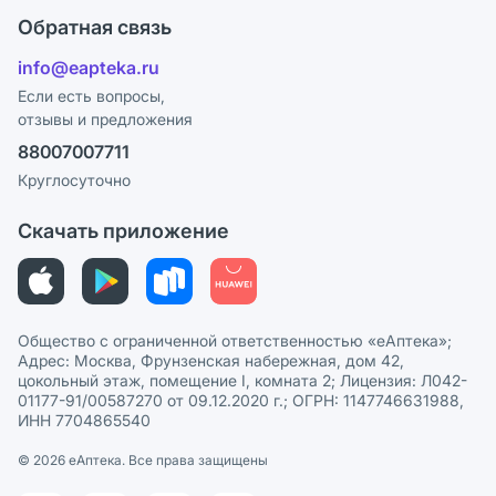
Оплата
Поставщики
Обратная связь
Ответы на вопросы
Отзывы
Лицензия
info@eapteka.ru
Блог
Программа СберСпасибо
Реклама на сайте
Если есть вопросы,
отзывы и предложения
Политика конфиденциальности
Ваши товары на ЕАПТЕКЕ
88007007711
Пользовательское соглашение
Сотрудничество для аптек
Круглосуточно
Политика рекомендаций
СМИ о нас
Скачать приложение
Этика и соответствие
Политика в отношении обработки персональных данных
Общество с ограниченной ответственностью «еАптека»;
Адрес: Москва, Фрунзенская набережная, дом 42,
цокольный этаж, помещение I, комната 2; Лицензия: Л042-
01177-91/00587270 от 09.12.2020 г.; ОГРН: 1147746631988,
ИНН 7704865540
© 2026 eАптека. Все права защищены