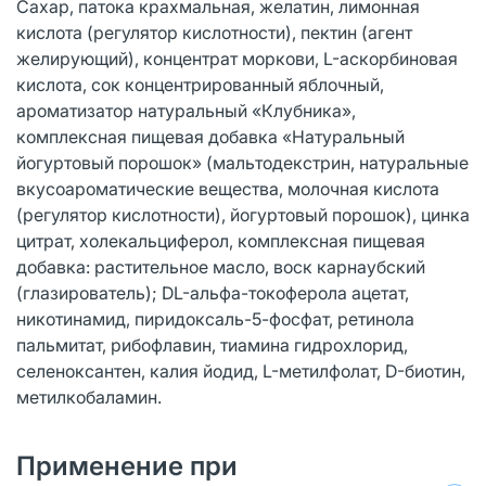
Сахар, патока крахмальная, желатин, лимонная
кислота (регулятор кислотности), пектин (агент
желирующий), концентрат моркови, L-аскорбиновая
кислота, сок концентрированный яблочный,
ароматизатор натуральный «Клубника»,
комплексная пищевая добавка «Натуральный
йогуртовый порошок» (мальтодекстрин, натуральные
вкусоароматические вещества, молочная кислота
(регулятор кислотности), йогуртовый порошок), цинка
цитрат, холекальциферол, комплексная пищевая
добавка: растительное масло, воск карнаубский
(глазирователь); DL-альфа-токоферола ацетат,
никотинамид, пиридоксаль-5-фосфат, ретинола
пальмитат, рибофлавин, тиамина гидрохлорид,
селеноксантен, калия йодид, L-метилфолат, D-биотин,
метилкобаламин.
Применение при