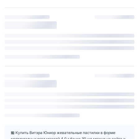
🏪 Купить Витэра Юниор жевательные пастилки в форме
мармеладных ягод массой 4,0 г банка 30 шт можно на сайте и