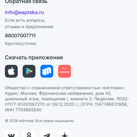
Обратная связь
Ответы на вопросы
Отзывы
Лицензия
info@eapteka.ru
Блог
Программа СберСпасибо
Реклама на сайте
Если есть вопросы,
отзывы и предложения
Политика конфиденциальности
Ваши товары на ЕАПТЕКЕ
88007007711
Пользовательское соглашение
Сотрудничество для аптек
Круглосуточно
Политика рекомендаций
СМИ о нас
Скачать приложение
Этика и соответствие
Политика в отношении обработки персональных данных
Общество с ограниченной ответственностью «еАптека»;
Адрес: Москва, Фрунзенская набережная, дом 42,
цокольный этаж, помещение I, комната 2; Лицензия: Л042-
01177-91/00587270 от 09.12.2020 г.; ОГРН: 1147746631988,
ИНН 7704865540
© 2026 eАптека. Все права защищены