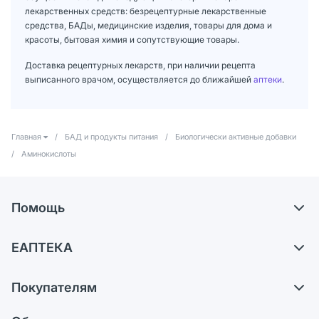
лекарственных средств: безрецептурные лекарственные
средства, БАДы, медицинские изделия, товары для дома и
красоты, бытовая химия и сопутствующие товары.
Доставка рецептурных лекарств, при наличии рецепта
выписанного врачом, осуществляется до ближайшей
аптеки
.
Главная
/
БАД и продукты питания
/
Биологически активные добавки
/
Аминокислоты
Помощь
Доставка
ЕАПТЕКА
Самовывоз из аптек
О компании
Обмен и возврат
Покупателям
Карьера
Что с моим заказом?
Оплата
Поставщики