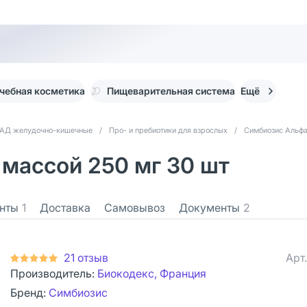
чебная косметика
Пищеварительная система
Ещё
АД желудочно-кишечные
/
Про- и пребиотики для взрослых
/
Симбиозис Альф
массой 250 мг 30 шт
нты
1
Доставка
Самовывоз
Документы
2
21 отзыв
Арт
Производитель:
Биокодекс, Франция
Бренд:
Симбиозис