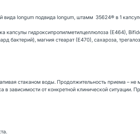
 вида longum подвида longum, штамм 35624® в 1 капсул
ка капсулы гидроксипропилметилцеллюлоза (Е464), Bifid
рд бактерий), магния стеарат (Е470), сахароза, трегалоз
 запивая стаканом воды. Продолжительность приема – не 
 в зависимости от конкретной клинической ситуации. П
та.