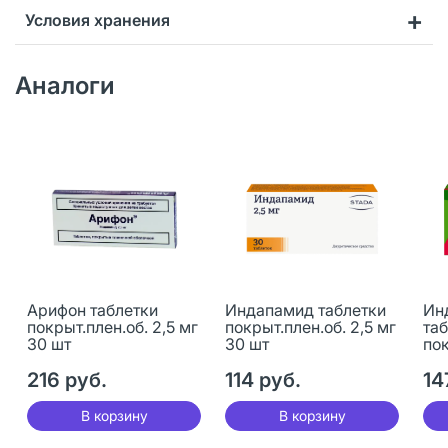
Условия хранения
Аналоги
Арифон таблетки
Индапамид таблетки
Ин
покрыт.плен.об. 2,5 мг
покрыт.плен.об. 2,5 мг
та
30 шт
30 шт
пок
30
216 руб.
114 руб.
14
В корзину
В корзину