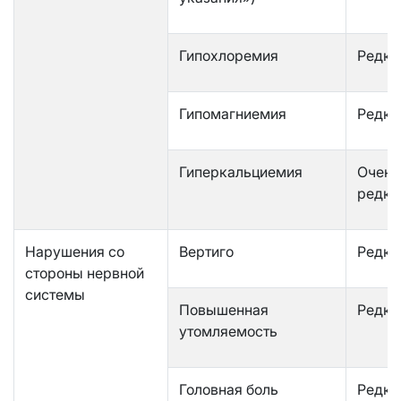
Гипохлоремия
Редко
Гипомагниемия
Редко
Гиперкальциемия
Очень
редко
Нарушения со
Вертиго
Редко
стороны нервной
системы
Повышенная
Редко
утомляемость
Головная боль
Редко