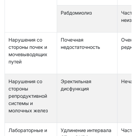
Рабдомиолиз
Часто
неизв
Нарушения со
Почечная
Очень
стороны почек и
недостаточность
редко
мочевыводящих
путей
Нарушения со
Эректильная
Нечас
стороны
дисфункция
репродуктивной
системы и
молочных желез
Лабораторные и
Удлинение интервала
Часто