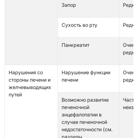
Запор
Редко
Сухость во рту
Редко
Панкреатит
Очень
редко
Нарушения со
Нарушение функции
Очень
стороны печени и
печени
редко
желчевыводящих
путей
Возможно развитие
Часто
печеночной
неизв
энцефалопатии в
случае печеночной
недостаточности (см.
разделы