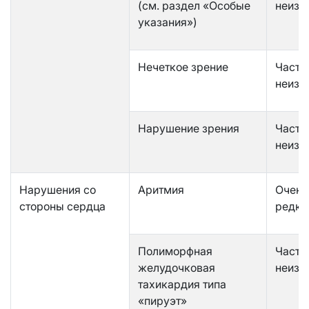
(см. раздел «Особые
неизв
указания»)
Нечеткое зрение
Часто
неизв
Нарушение зрения
Часто
неизв
Нарушения со
Аритмия
Очень
стороны сердца
редко
Полиморфная
Часто
желудочковая
неизв
тахикардия типа
«пируэт»