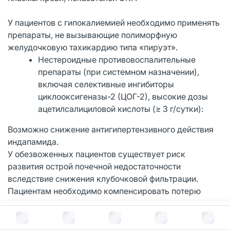
У пациентов с гипокалиемией необходимо применять
препараты, не вызывающие полиморфную
желудочковую тахикардию типа «пируэт».
Нестероидные противовоспалительные
препараты (при системном назначении),
включая селективные ингибиторы
циклооксигеназы-2 (ЦОГ-2), высокие дозы
ацетилсалициловой кислоты (≥ 3 г/сутки):
Возможно снижение антигипертензивного действия
индапамида.
У обезвоженных пациентов существует риск
развития острой почечной недостаточности
вследствие снижения клубочковой фильтрации.
Пациентам необходимо компенсировать потерю
жидкости и в начале лечения тщательно
контролировать функцию почек.
В корзину за
213
руб.
Ингибиторы ангиотензинпревращающего