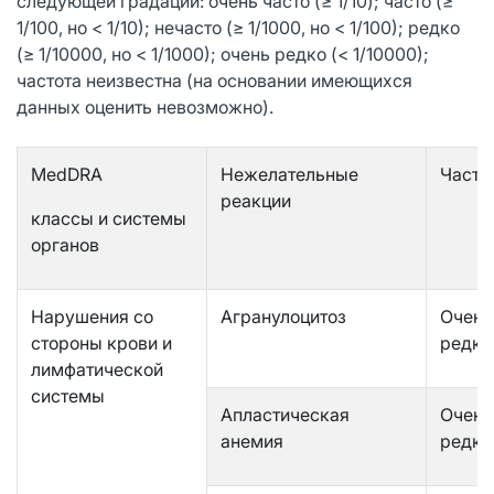
следующей градации: очень часто (≥ 1/10); часто (≥
1/100, но < 1/10); нечасто (≥ 1/1000, но < 1/100); редко
(≥ 1/10000, но < 1/1000); очень редко (< 1/10000);
частота неизвестна (на основании имеющихся
данных оценить невозможно).
MedDRA
Нежелательные
Часто
реакции
классы и системы
органов
Нарушения со
Агранулоцитоз
Очень
стороны крови и
редко
лимфатической
системы
Апластическая
Очень
анемия
редко