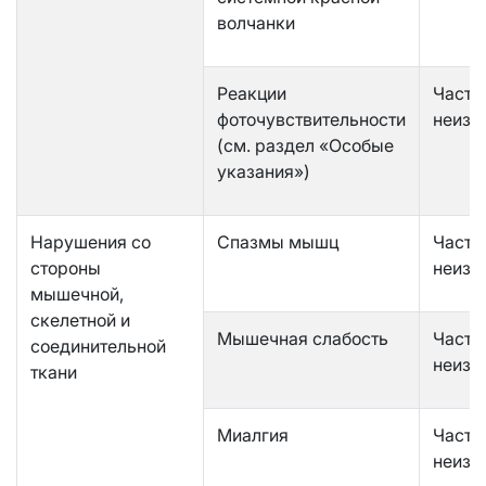
волчанки
Реакции
Часто
фоточувствительности
неизв
(см. раздел «Особые
указания»)
Нарушения со
Спазмы мышц
Часто
стороны
неизв
мышечной,
скелетной и
Мышечная слабость
Часто
соединительной
неизв
ткани
Миалгия
Часто
неизв