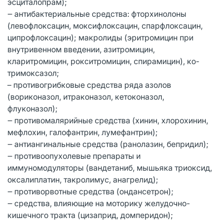
эсциталопрам);
‒ антибактериальные средства: фторхинолоны
(левофлоксацин, моксифлоксацин, спарфлоксацин,
ципрофлоксацин); макролиды (эритромицин при
внутривенном введении, азитромицин,
кларитромицин, рокситромицин, спирамицин), ко-
тримоксазол;
– противогрибковые средства ряда азолов
(вориконазол, итраконазол, кетоконазол,
флуконазол);
‒ противомалярийные средства (хинин, хлорохинин,
мефлохин, галофантрин, лумефантрин);
‒ антиангинальные средства (ранолазин, бепридил);
‒ противоопухолевые препараты и
иммуномодуляторы (вандетаниб, мышьяка триоксид,
оксалиплатин, такролимус, анагрелид);
‒ противорвотные средства (ондансетрон);
‒ средства, влияющие на моторику желудочно-
кишечного тракта (цизаприд, домперидон);