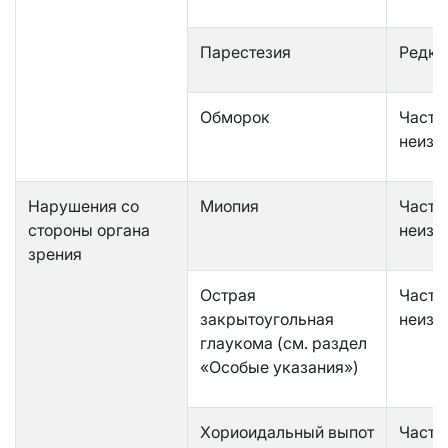
Парестезия
Редко
Обморок
Часто
неизв
Нарушения со
Миопия
Часто
стороны органа
неизв
зрения
Острая
Часто
закрытоугольная
неизв
глаукома (см. раздел
«Особые указания»)
Хориоидальный выпот
Часто