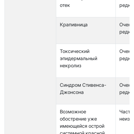
отек
редко
Крапивница
Очень
редко
Токсический
Очень
эпидермальный
редко
некролиз
Синдром Стивенса-
Очень
Джонсона
редко
Возможное
Часто
обострение уже
неизв
имеющейся острой
системной красной