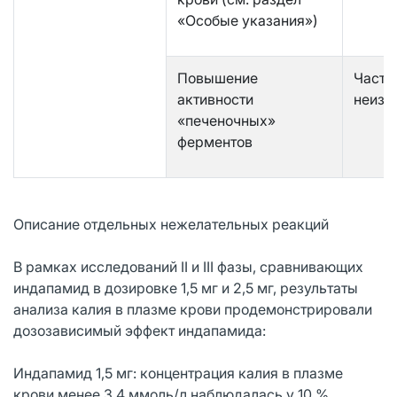
«Особые указания»)
Повышение
Часто
активности
неизв
«печеночных»
ферментов
Описание отдельных нежелательных реакций
В рамках исследований II и III фазы, сравнивающих
индапамид в дозировке 1,5 мг и 2,5 мг, результаты
анализа калия в плазме крови продемонстрировали
дозозависимый эффект индапамида:
Индапамид 1,5 мг: концентрация калия в плазме
крови менее 3,4 ммоль/л наблюдалась у 10 %