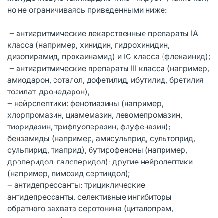
но не ограничиваясь приведенными ниже:
‒ антиаритмические лекарственные препараты IA
класса (например, хинидин, гидрохинидин,
дизопирамид, прокаинамид) и IC класса (флекаинид);
‒ антиаритмические препараты III класса (например,
амиодарон, соталол, дофетилид, ибутилид, бретилия
тозилат, дронедарон);
‒ нейролептики: фенотиазины (например,
хлорпромазин, циамемазин, левомепромазин,
тиоридазин, трифлуоперазин, флуфеназин);
бензамиды (например, амисульприд, сультоприд,
сульпирид, тиаприд), бутирофеноны (например,
дроперидол, галоперидол); другие нейролептики
(например, пимозид сертиндол);
‒ антидепрессанты: трициклические
антидепрессанты, селективные ингибиторы
обратного захвата серотонина (циталопрам,