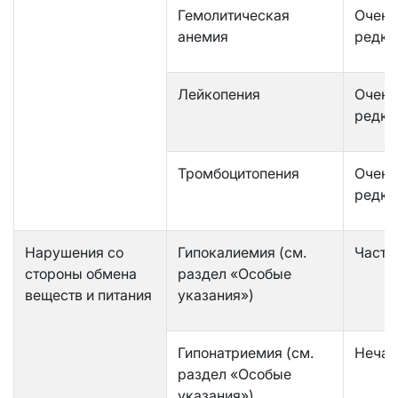
Гемолитическая
Очень
анемия
редко
Лейкопения
Очень
редко
Тромбоцитопения
Очень
редко
Нарушения со
Гипокалиемия (см.
Часто
стороны обмена
раздел «Особые
веществ и питания
указания»)
Гипонатриемия (см.
Нечас
раздел «Особые
указания»)