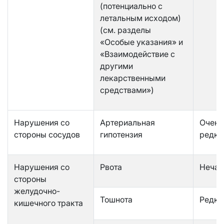
(потенциально с
летальным исходом)
(см. разделы
«Особые указания» и
«Взаимодействие с
другими
лекарственными
средствами»)
Нарушения со
Артериальная
Очень
стороны сосудов
гипотензия
редко
Нарушения со
Рвота
Нечас
стороны
желудочно-
Тошнота
Редко
кишечного тракта