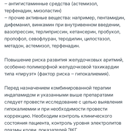
‒ антигистаминные средства (астемизол,
терфенадин, мизоластин)
‒ прочие активные вещества: например, пентамидин,
дифеманил, винкамин при внутривенном введении,
вазопрессин, терлиприссин, кетансерин, пробукол,
пропофол, севофлуран, теродилин, цилостазол,
метадон, астемизол, терфенадин.
Повышение риска развития желудочковых аритмий,
особенно полиморфной желудочковой тахикардии
типа «пируэт» (фактор риска ‒ гипокалиемия).
Перед назначением комбинированной терапии
индапамидом и указанными выше препаратами
следует провести исследование с целью выявления
гипокалиемии и при необходимости провести
коррекцию. Необходим контроль клинического
состояния пациента, контроль уровня электролитов
плазмы крови, показателей ЭКГ.