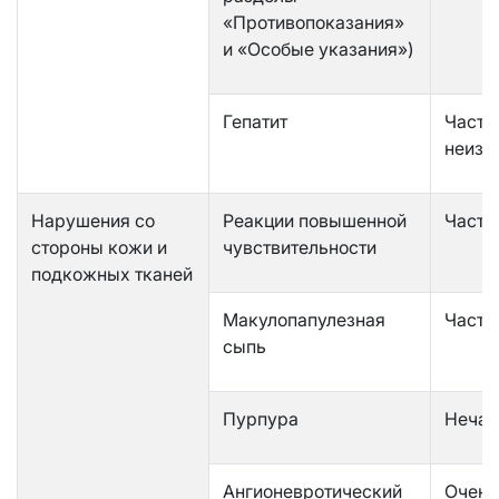
«Противопоказания»
и «Особые указания»)
Гепатит
Часто
неизв
Нарушения со
Реакции повышенной
Часто
стороны кожи и
чувствительности
подкожных тканей
Макулопапулезная
Часто
сыпь
Пурпура
Нечас
Ангионевротический
Очень