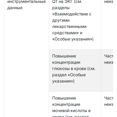
инструментальные
QT на ЭКГ (см.
неизв
данные
разделы
«Взаимодействие с
другими
лекарственными
средствами» и
«Особые указания»)
Повышение
Часто
концентрации
неизв
глюкозы в крови (см.
раздел «Особые
указания»)
Повышение
Часто
концентрации
неизв
мочевой кислоты в
крови (см. раздел