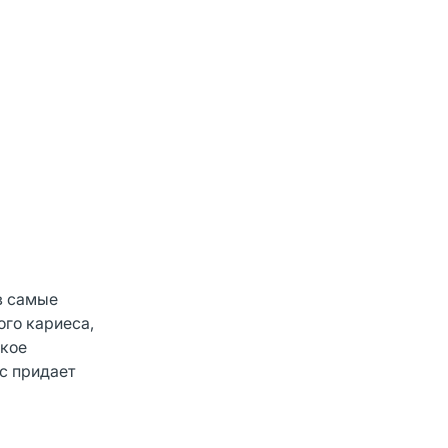
в самые
ого кариеса,
гкое
с придает