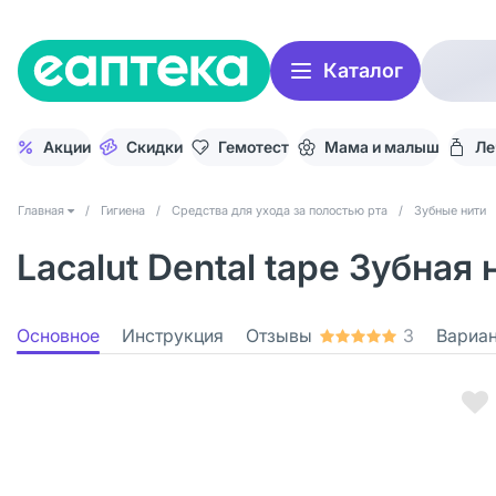
Каталог
Акции
Скидки
Гемотест
Мама и малыш
Ле
Главная
/
Гигиена
/
Средства для ухода за полостью рта
/
Зубные нити
Lacalut Dental tape Зубная 
Основное
Инструкция
Отзывы
3
Вариа