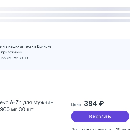
 и в наших аптеках в Брянске
м приложении
по 750 мг 30 шт
екс A-Zn для мужчин
384 ₽
Цена
 900 мг 30 шт
В корзину
Доставим курьером с 16 авг