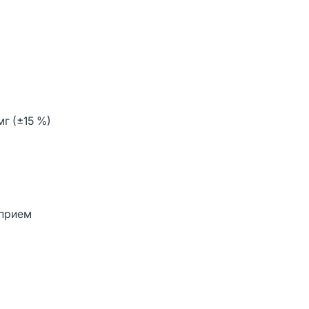
г (±15 %)
 прием