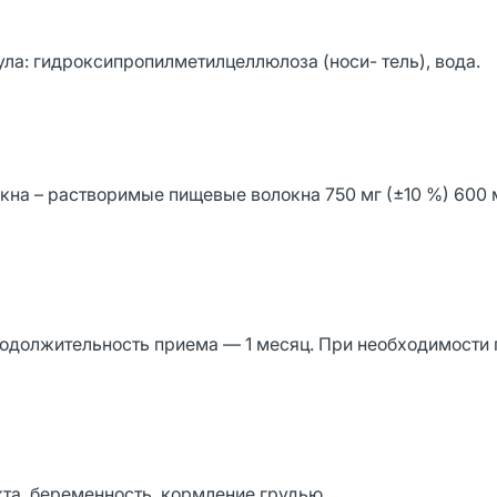
а: гидроксипропилметилцеллюлоза (носи- тель), вода.
кна – растворимые пищевые волокна 750 мг (±10 %) 600 м
Продолжительность приема — 1 месяц. При необходимости
та, беременность, кормление грудью.