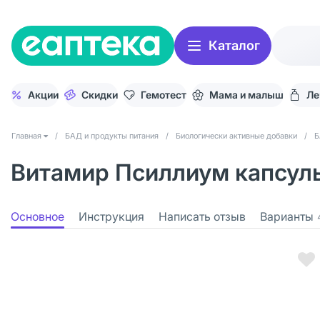
Каталог
Акции
Скидки
Гемотест
Мама и малыш
Ле
Главная
/
БАД и продукты питания
/
Биологически активные добавки
/
Б
Витамир Псиллиум капсулы
Основное
Инструкция
Написать отзыв
Варианты