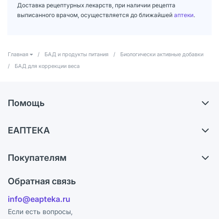
Доставка рецептурных лекарств, при наличии рецепта
выписанного врачом, осуществляется до ближайшей
аптеки
.
Главная
/
БАД и продукты питания
/
Биологически активные добавки
/
БАД для коррекции веса
Помощь
Доставка
ЕАПТЕКА
Самовывоз из аптек
О компании
Обмен и возврат
Покупателям
Карьера
Что с моим заказом?
Оплата
Поставщики
Обратная связь
Ответы на вопросы
Отзывы
Лицензия
info@eapteka.ru
Блог
Программа СберСпасибо
Реклама на сайте
Если есть вопросы,